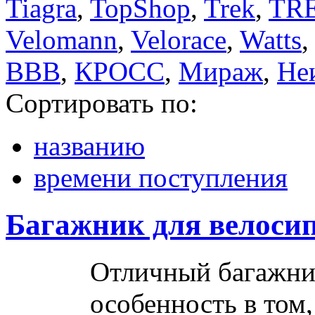
Tiagra
,
TopShop
,
Trek
,
TR
Velomann
,
Velorace
,
Watts
,
ВВВ
,
КРОСС
,
Мираж
,
Не
Сортировать по:
названию
времени поступления
Багажник для велосип
Отличный багажник
особенность в том,