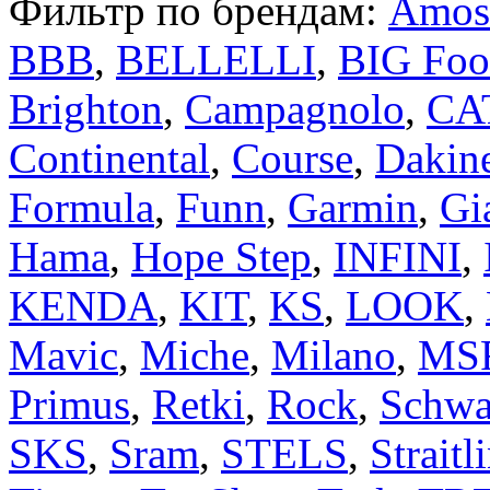
Фильтр по брендам:
Amos
BBB
,
BELLELLI
,
BIG Foo
Brighton
,
Campagnolo
,
CA
Continental
,
Course
,
Dakin
Formula
,
Funn
,
Garmin
,
Gi
Hama
,
Hope Step
,
INFINI
,
KENDA
,
KIT
,
KS
,
LOOK
,
Mavic
,
Miche
,
Milano
,
MS
Primus
,
Retki
,
Rock
,
Schwa
SKS
,
Sram
,
STELS
,
Straitl