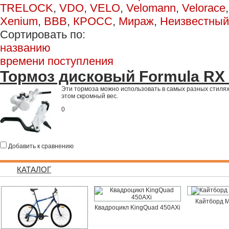
TRELOCK
,
VDO
,
VELO
,
Velomann
,
Velorace
Xenium
,
ВВВ
,
КРОСС
,
Мираж
,
Неизвестный
Сортировать по:
названию
времени поступления
Тормоз дисковый Formula RX 
Эти тормоза можно использовать в самых разных стиля
этом скромный вес.
0
Добавить к сравнению
КАТАЛОГ
Кайтборд M
Квадроцикл KingQuad 450AXi