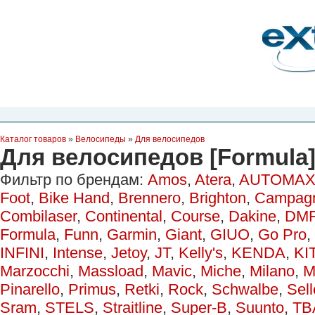
Планета Экстрима
-
сообщество любителей экстремального спорта. Вы
можете
присоединиться!
Главная
Пресс-релиз
Новости
Видео
Фото
Места
Блоги
Ка
Каталог товаров
»
Велосипеды
»
Для велосипедов
Для велосипедов [Formula
Фильтр по брендам:
Amos
,
Atera
,
AUTOMAX
Foot
,
Bike Hand
,
Brennero
,
Brighton
,
Campag
Combilaser
,
Continental
,
Course
,
Dakine
,
DM
Formula
,
Funn
,
Garmin
,
Giant
,
GIUO
,
Go Pro
,
INFINI
,
Intense
,
Jetoy
,
JT
,
Kelly's
,
KENDA
,
KI
Marzocchi
,
Massload
,
Mavic
,
Miche
,
Milano
,
M
Pinarello
,
Primus
,
Retki
,
Rock
,
Schwalbe
,
Sell
Sram
,
STELS
,
Straitline
,
Super-B
,
Suunto
,
TB