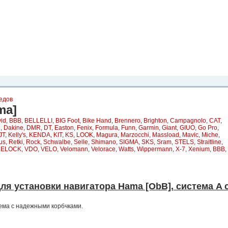
рта. Вы
о
Фото
Места
Блоги
Каталог
Объявления
Статьи
Игры
едов
ma]
id
,
BBB
,
BELLELLI
,
BIG Foot
,
Bike Hand
,
Brennero
,
Brighton
,
Campagnolo
,
CAT
,
e
,
Dakine
,
DMR
,
DT
,
Easton
,
Fenix
,
Formula
,
Funn
,
Garmin
,
Giant
,
GIUO
,
Go Pro
,
JT
,
Kelly's
,
KENDA
,
KIT
,
KS
,
LOOK
,
Magura
,
Marzocchi
,
Massload
,
Mavic
,
Miche
,
us
,
Retki
,
Rock
,
Schwalbe
,
Selle
,
Shimano
,
SIGMA
,
SKS
,
Sram
,
STELS
,
Straitline
,
RELOCK
,
VDO
,
VELO
,
Velomann
,
Velorace
,
Watts
,
Wippermann
,
X-7
,
Xenium
,
ВВВ
,
ля установки навигатора Hama [ObB], система A 
ема с надежными корбчками.