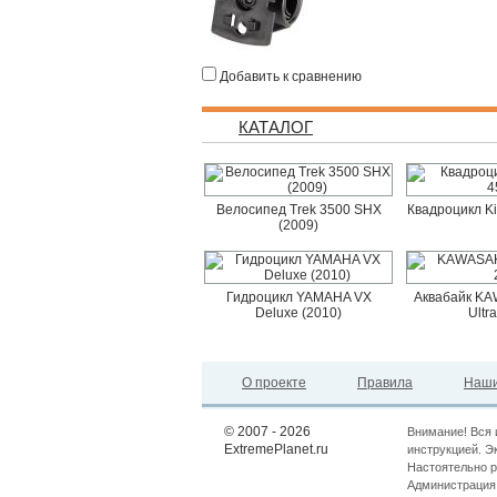
Добавить к сравнению
КАТАЛОГ
Велосипед Trek 3500 SHX
Квадроцикл K
(2009)
Гидроцикл YAMAHA VX
Аквабайк KAW
Deluxe (2010)
Ultr
О проекте
Правила
Наши
© 2007 - 2026
Внимание! Вся 
ExtremePlanet.ru
инструкцией. Э
Настоятельно р
Администрация 