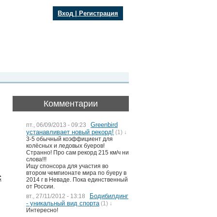
Вход
|
Регистрация
Комментарии
Greenbird
пт., 06/09/2013 - 09:23
устанавливает новый рекорд!
(1) ↓
3-5 обычный коэффициент для
колёсных и ледовых буеров!
Странно! Про сам рекорд 215 км/ч ни
слова!!!
Ищу спонсора для участия во
втором чемпионате мира по буеру в
с
2014 г в Неваде. Пока единственный
от России.
Бодибилдинг
вт., 27/11/2012 - 13:18
- уникальный вид спорта
(1) ↓
Интересно!