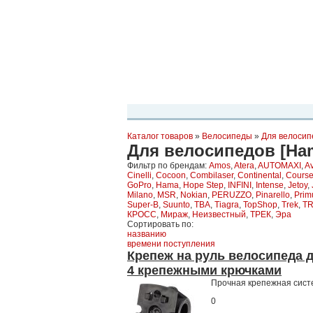
Планета Экстрима
-
сообщество любителей экстремального спо
можете
присоединиться!
Главная
Пресс-релиз
Новости
Виде
Каталог товаров
»
Велосипеды
»
Для велосип
Для велосипедов [Ha
Фильтр по брендам:
Amos
,
Atera
,
AUTOMAXI
,
Av
Cinelli
,
Cocoon
,
Combilaser
,
Continental
,
Cours
GoPro
,
Hama
,
Hope Step
,
INFINI
,
Intense
,
Jetoy
,
Milano
,
MSR
,
Nokian
,
PERUZZO
,
Pinarello
,
Prim
Super-B
,
Suunto
,
TBA
,
Tiagra
,
TopShop
,
Trek
,
T
КРОСС
,
Мираж
,
Неизвестный
,
ТРЕК
,
Эра
Сортировать по:
названию
времени поступления
Крепеж на руль велосипеда д
4 крепежными крючками
Прочная крепежная сист
0