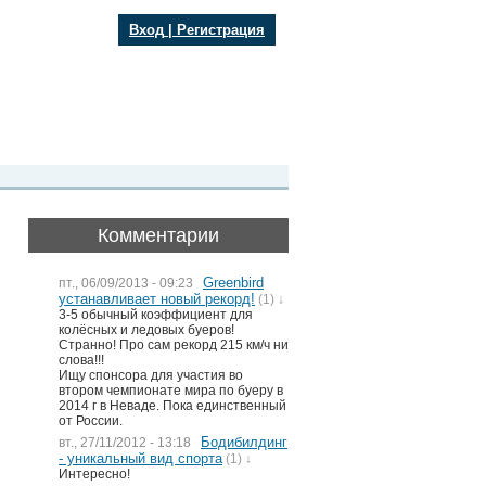
Вход
|
Регистрация
Комментарии
Greenbird
пт., 06/09/2013 - 09:23
устанавливает новый рекорд!
(1) ↓
3-5 обычный коэффициент для
колёсных и ледовых буеров!
Странно! Про сам рекорд 215 км/ч ни
слова!!!
Ищу спонсора для участия во
втором чемпионате мира по буеру в
2014 г в Неваде. Пока единственный
от России.
Бодибилдинг
вт., 27/11/2012 - 13:18
- уникальный вид спорта
(1) ↓
Интересно!