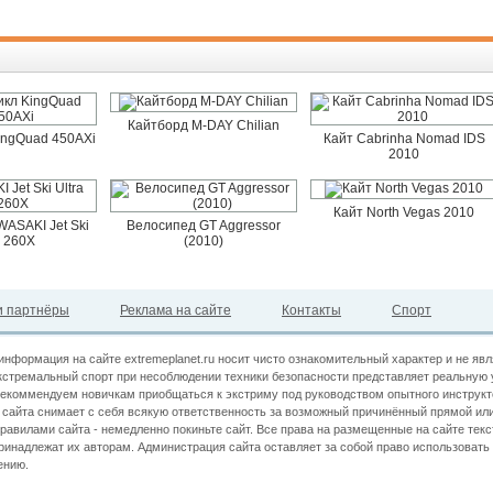
Кайтборд M-DAY Chilian
ingQuad 450AXi
Кайт Cabrinha Nomad IDS
2010
Кайт North Vegas 2010
ASAKI Jet Ski
Велосипед GT Aggressor
a 260X
(2010)
 партнёры
Реклама на сайте
Контакты
Спорт
информация на сайте extremeplanet.ru носит чисто ознакомительный характер и не яв
кстремальный спорт при несоблюдении техники безопасности представляет реальную 
екоммендуем новичкам приобщаться к экстриму под руководством опытного инструкт
сайта снимает с себя всякую ответственность за возможный причинённый прямой или
правилами сайта - немедленно покиньте сайт. Все права на размещенные на сайте текс
принадлежат их авторам. Администрация сайта оставляет за собой право использова
ению.