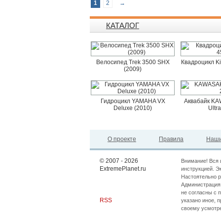
1
2
→
КАТАЛОГ
Велосипед Trek 3500 SHX
Квадроцикл K
(2009)
Гидроцикл YAMAHA VX
Аквабайк KAW
Deluxe (2010)
Ultr
О проекте
Правила
Наши
© 2007 - 2026
Внимание! Вся 
ExtremePlanet.ru
инструкцией. Э
Настоятельно р
Администрация 
не согласны с 
RSS
указано иное, 
своему усмотр