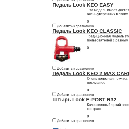
Добавить к сравнению
Педаль Look KEO EASY
Эта модель имеет доста
очень уверенных в своих 
0
Добавить к сравнению
Педаль Look KEO CLASSIC
Традиционная модель эт
пользователей с разным 
0
Добавить к сравнению
Педаль Look KEO 2 MAX CA
Очень полезная покупка
послушнее!
0
Добавить к сравнению
Штырь Look E-POST R32
Качественный яркий акце
контраст.
0
Добавить к сравнению