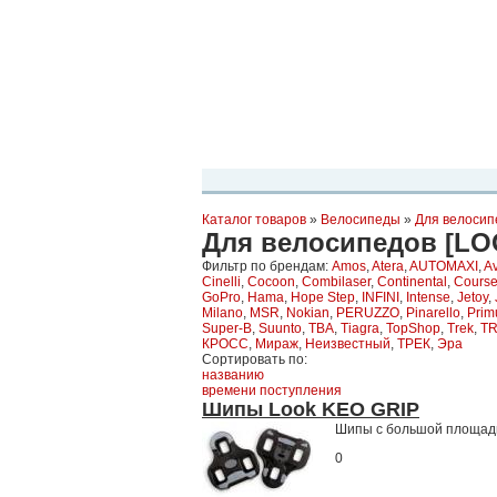
Планета Экстрима
-
сообщество любителей экстремального спо
можете
присоединиться!
Главная
Пресс-релиз
Новости
Виде
Каталог товаров
»
Велосипеды
»
Для велосип
Для велосипедов [LO
Фильтр по брендам:
Amos
,
Atera
,
AUTOMAXI
,
Av
Cinelli
,
Cocoon
,
Combilaser
,
Continental
,
Cours
GoPro
,
Hama
,
Hope Step
,
INFINI
,
Intense
,
Jetoy
,
Milano
,
MSR
,
Nokian
,
PERUZZO
,
Pinarello
,
Prim
Super-B
,
Suunto
,
TBA
,
Tiagra
,
TopShop
,
Trek
,
T
КРОСС
,
Мираж
,
Неизвестный
,
ТРЕК
,
Эра
Сортировать по:
названию
времени поступления
Шипы Look KEO GRIP
Шипы с большой площадь
0