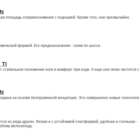
ON
ую площадь соприкосновения с подошвой. Кроме того, они чрезвычайно
мической формой. Его предназначение - гонки по шоссе.
 TI
 стабильное положение ноги и комфорт при езде. А еще они легко чистятся 
ON
оздана на основе безпружинной концепции. Это совершенно новые технологи
ся из ряда других. Легкая и с устойчивой платформой, удобная и стильная -
юбому велосипеду.