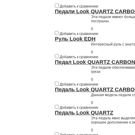
Добавить к сравнению
Педали Look QUARTZ CARB
Эти педали имеют больш
послушны.
0
Добавить к сравнению
Руль Look EDH
Интересный руль с анато
0
Добавить к сравнению
Педал Look QUARTZ CARBON
Эти педали обеспечивают
грязи.
0
Добавить к сравнению
Педаль Look QUARTZ CARB
Данная модель педали с
0
Добавить к сравнению
Педаль Look QUARTZ
Эта педаль явно выделяет
хорошее дополнение к л
0