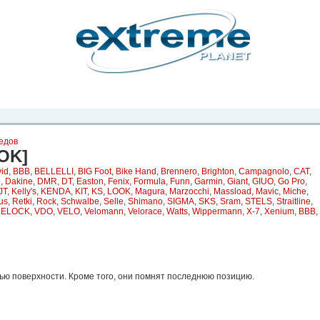
рта. Вы
о
Фото
Места
Блоги
Каталог
Объявления
Статьи
Игры
едов
OK]
id
,
BBB
,
BELLELLI
,
BIG Foot
,
Bike Hand
,
Brennero
,
Brighton
,
Campagnolo
,
CAT
,
e
,
Dakine
,
DMR
,
DT
,
Easton
,
Fenix
,
Formula
,
Funn
,
Garmin
,
Giant
,
GIUO
,
Go Pro
,
JT
,
Kelly's
,
KENDA
,
KIT
,
KS
,
LOOK
,
Magura
,
Marzocchi
,
Massload
,
Mavic
,
Miche
,
us
,
Retki
,
Rock
,
Schwalbe
,
Selle
,
Shimano
,
SIGMA
,
SKS
,
Sram
,
STELS
,
Straitline
,
RELOCK
,
VDO
,
VELO
,
Velomann
,
Velorace
,
Watts
,
Wippermann
,
X-7
,
Xenium
,
ВВВ
,
ю поверхности. Кроме того, они помнят последнюю позицию.