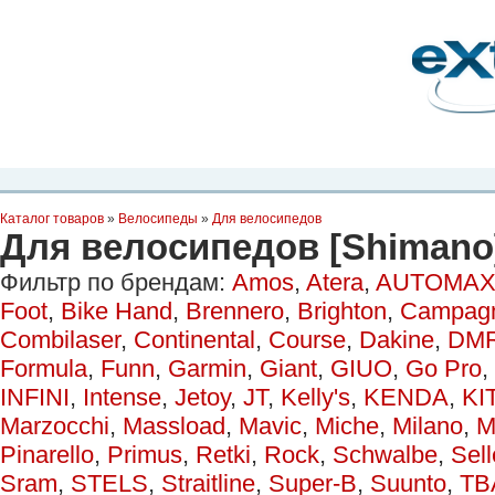
Планета Экстрима
-
сообщество любителей экстремального спорта. Вы
можете
присоединиться!
Главная
Пресс-релиз
Новости
Видео
Фото
Места
Блоги
Ка
Каталог товаров
»
Велосипеды
»
Для велосипедов
Для велосипедов [Shimano
Фильтр по брендам:
Amos
,
Atera
,
AUTOMAX
Foot
,
Bike Hand
,
Brennero
,
Brighton
,
Campag
Combilaser
,
Continental
,
Course
,
Dakine
,
DM
Formula
,
Funn
,
Garmin
,
Giant
,
GIUO
,
Go Pro
,
INFINI
,
Intense
,
Jetoy
,
JT
,
Kelly's
,
KENDA
,
KI
Marzocchi
,
Massload
,
Mavic
,
Miche
,
Milano
,
M
Pinarello
,
Primus
,
Retki
,
Rock
,
Schwalbe
,
Sell
Sram
,
STELS
,
Straitline
,
Super-B
,
Suunto
,
TB