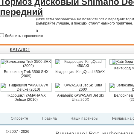
Тормоз дисковый Shimano De
передний
Даже если разработчик не позаботился о передних тормоза
Выбирайте лучшие, и поездки станут намного приятнее.
0
Добавить к сравнению
КАТАЛОГ
Кайтборд M
Велосипед Trek 3500 SHX
Квадроцикл KingQuad 450AXi
(2009)
Гидроцикл YAMAHA VX
Аквабайк KAWASAKI Jet Ski
Велосипед 
Deluxe (2010)
Ultra 260X
(2
О проекте
Правила
Наши партнёры
Реклама на 
© 2007 - 2026
Внимание! Вся информация