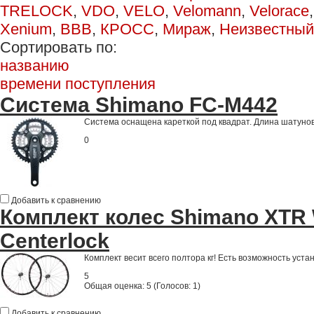
TRELOCK
,
VDO
,
VELO
,
Velomann
,
Velorace
Xenium
,
ВВВ
,
КРОСС
,
Мираж
,
Неизвестный
Сортировать по:
названию
времени поступления
Система Shimano FC-M442
Система оснащена кареткой под квадрат. Длина шатунов 
0
Добавить к сравнению
Комплект колес Shimano XTR
Centerlock
Комплект весит всего полтора кг! Есть возможность уст
5
Общая оценка:
5
(
Голосов: 1
)
Добавить к сравнению