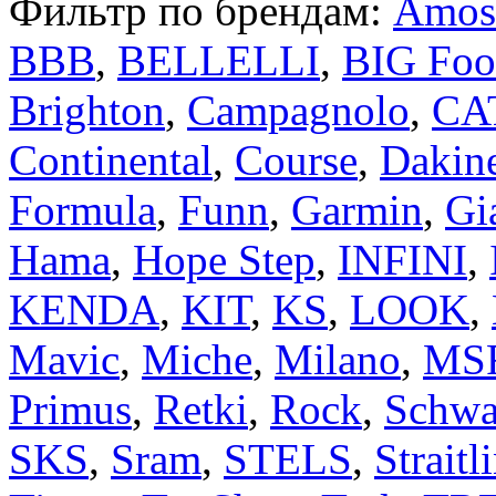
Фильтр по брендам:
Amos
BBB
,
BELLELLI
,
BIG Foo
Brighton
,
Campagnolo
,
CA
Continental
,
Course
,
Dakin
Formula
,
Funn
,
Garmin
,
Gi
Hama
,
Hope Step
,
INFINI
,
KENDA
,
KIT
,
KS
,
LOOK
,
Mavic
,
Miche
,
Milano
,
MS
Primus
,
Retki
,
Rock
,
Schwa
SKS
,
Sram
,
STELS
,
Straitl