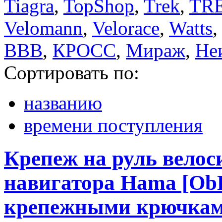
Tiagra
,
TopShop
,
Trek
,
TR
Velomann
,
Velorace
,
Watts
,
ВВВ
,
КРОСС
,
Мираж
,
Не
Сортировать по:
названию
времени поступления
Крепеж на руль велос
навигатора Hama [ObB]
крепежными крючка