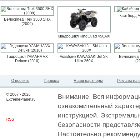
Кайтборд M
Велосипед Trek 3500 SHX
(2009)
Квадроцикл KingQuad 450AXi
Гидроцикл YAMAHA VX
Аквабайк KAWASAKI Jet Ski
Велосипед 
Deluxe (2010)
Ultra 260X
(2
О проекте
Правила
Наши партнёры
Реклама на 
© 2007 - 2026
Внимание! Вся информация
ExtremePlanet.ru
ознакомительный характер
инструкцией. Экстремаль
RSS
безопасности представля
Настоятельно рекомменду