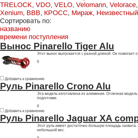
TRELOCK
,
VDO
,
VELO
,
Velomann
,
Velorace
Xenium
,
ВВВ
,
КРОСС
,
Мираж
,
Неизвестный
Сортировать по:
названию
времени поступления
Вынос Pinarello Tiger Alu
Этот вынос выпускается с разной длиной. Он помогает о
0
Добавить к сравнению
Руль Pinarello Crono Alu
Эта модель изготовлена из алюминия. Отличная модель
подготовки.
0
Добавить к сравнению
Руль Pinarello Jaguar XA com
Этот руль имеет достаточно большую площадь захвата. 
небольшой вес.