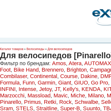
Планета Экстрима
-
сообщество любителей экстремального спорта. Вы
можете
присоединиться!
Главная
Пресс-релиз
Новости
Видео
Фото
Места
Блоги
Ка
Каталог товаров
»
Велосипеды
»
Для велосипедов
Для велосипедов [Pinarello
Фильтр по брендам:
Amos
,
Atera
,
AUTOMAX
Foot
,
Bike Hand
,
Brennero
,
Brighton
,
Campag
Combilaser
,
Continental
,
Course
,
Dakine
,
DM
Formula
,
Funn
,
Garmin
,
Giant
,
GIUO
,
Go Pro
,
INFINI
,
Intense
,
Jetoy
,
JT
,
Kelly's
,
KENDA
,
KI
Marzocchi
,
Massload
,
Mavic
,
Miche
,
Milano
,
M
Pinarello
,
Primus
,
Retki
,
Rock
,
Schwalbe
,
Sell
Sram
,
STELS
,
Straitline
,
Super-B
,
Suunto
,
TB