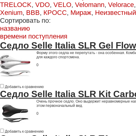
TRELOCK
,
VDO
,
VELO
,
Velomann
,
Velorace
Xenium
,
ВВВ
,
КРОСС
,
Мираж
,
Неизвестный
Сортировать по:
названию
времени поступления
Седло Selle Italia SLR Gel Flow
Форму этого седла не перепутать - она особенная. Ком
для каждого спортсмена.
0
Добавить к сравнению
Седло Selle Italia SLR Kit Carb
Очень прочное седло. Оно выдержит неравномерные наг
этом первоначальный вид.
0
Добавить к сравнению