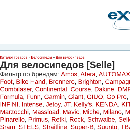
Планета Экстрима
-
сообщество любителей экстремального спорта. Вы
можете
присоединиться!
Главная
Пресс-релиз
Новости
Видео
Фото
Места
Блоги
Ка
Каталог товаров
»
Велосипеды
»
Для велосипедов
Для велосипедов [Selle]
Фильтр по брендам:
Amos
,
Atera
,
AUTOMAX
Foot
,
Bike Hand
,
Brennero
,
Brighton
,
Campag
Combilaser
,
Continental
,
Course
,
Dakine
,
DM
Formula
,
Funn
,
Garmin
,
Giant
,
GIUO
,
Go Pro
,
INFINI
,
Intense
,
Jetoy
,
JT
,
Kelly's
,
KENDA
,
KI
Marzocchi
,
Massload
,
Mavic
,
Miche
,
Milano
,
M
Pinarello
,
Primus
,
Retki
,
Rock
,
Schwalbe
,
Sell
Sram
,
STELS
,
Straitline
,
Super-B
,
Suunto
,
TB