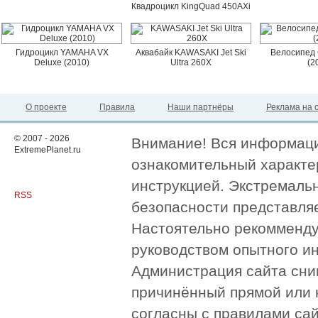
Квадроцикл KingQuad 450AXi
Гидроцикл YAMAHA VX
Аквабайк KAWASAKI Jet Ski
Велосипед 
Deluxe (2010)
Ultra 260X
(2
О проекте
Правила
Наши партнёры
Реклама на 
© 2007 - 2026
Внимание! Вся информация
ExtremePlanet.ru
ознакомительный характер
инструкцией. Экстремаль
RSS
безопасности представля
Настоятельно рекомменду
руководством опытного и
Администрация сайта сни
причинённый прямой или 
согласны с правилами сай