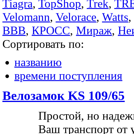
Tiagra
,
TopShop
,
Trek
,
TR
Velomann
,
Velorace
,
Watts
,
ВВВ
,
КРОСС
,
Мираж
,
Не
Сортировать по:
названию
времени поступления
Велозамок KS 109/65
Простой, но надеж
Ваш транспорт от 