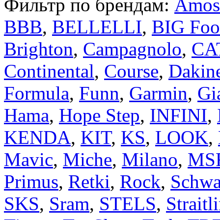
Фильтр по брендам:
Amos
BBB
,
BELLELLI
,
BIG Foo
Brighton
,
Campagnolo
,
CA
Continental
,
Course
,
Dakin
Formula
,
Funn
,
Garmin
,
Gi
Hama
,
Hope Step
,
INFINI
,
KENDA
,
KIT
,
KS
,
LOOK
,
Mavic
,
Miche
,
Milano
,
MS
Primus
,
Retki
,
Rock
,
Schwa
SKS
,
Sram
,
STELS
,
Straitl