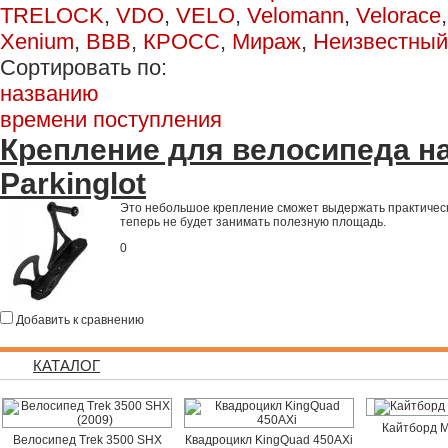
TRELOCK
,
VDO
,
VELO
,
Velomann
,
Velorace
Xenium
,
ВВВ
,
КРОСС
,
Мираж
,
Неизвестный
Сортировать по:
названию
времени поступления
Крепление для велосипеда на
Parkinglot
Это небольшое крепление сможет выдержать практическ
теперь не будет занимать полезную площадь.
0
Добавить к сравнению
КАТАЛОГ
Кайтборд M
Велосипед Trek 3500 SHX
Квадроцикл KingQuad 450AXi