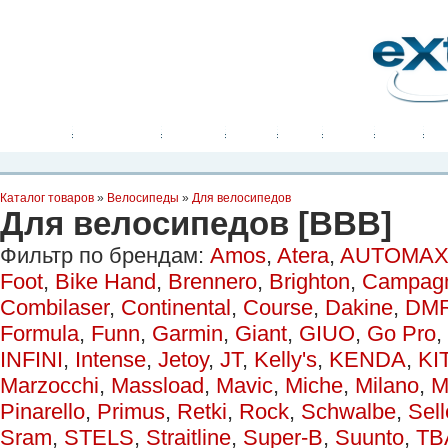
Планета Экстрима
-
сообщество любителей экстремального спорта. Вы
можете
присоединиться!
Главная
Пресс-релиз
Новости
Видео
Фото
Места
Блоги
Ка
Каталог товаров
»
Велосипеды
»
Для велосипедов
Для велосипедов [ВВВ]
Фильтр по брендам:
Amos
,
Atera
,
AUTOMAX
Foot
,
Bike Hand
,
Brennero
,
Brighton
,
Campag
Combilaser
,
Continental
,
Course
,
Dakine
,
DM
Formula
,
Funn
,
Garmin
,
Giant
,
GIUO
,
Go Pro
,
INFINI
,
Intense
,
Jetoy
,
JT
,
Kelly's
,
KENDA
,
KI
Marzocchi
,
Massload
,
Mavic
,
Miche
,
Milano
,
M
Pinarello
,
Primus
,
Retki
,
Rock
,
Schwalbe
,
Sell
Sram
,
STELS
,
Straitline
,
Super-B
,
Suunto
,
TB