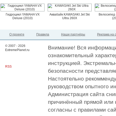
Гидроцикл YAMAHA VX
Аквабайк KAWASAKI Jet Ski
Велосипед 
Deluxe (2010)
Ultra 260X
(2
О проекте
Правила
Наши партнёры
Реклама на 
© 2007 - 2026
Внимание! Вся информация
ExtremePlanet.ru
ознакомительный характер
инструкцией. Экстремаль
RSS
безопасности представля
Настоятельно рекомменду
руководством опытного и
Администрация сайта сни
причинённый прямой или 
согласны с правилами сай