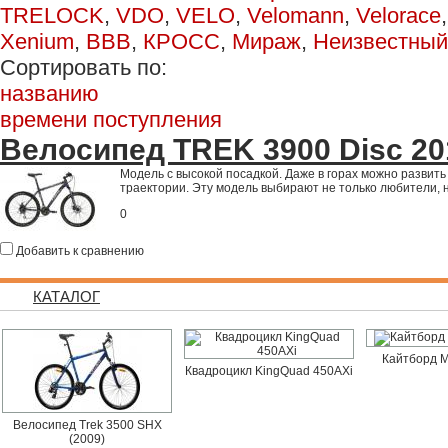
TRELOCK
,
VDO
,
VELO
,
Velomann
,
Velorace
Xenium
,
ВВВ
,
КРОСС
,
Мираж
,
Неизвестный
Сортировать по:
названию
времени поступления
Велосипед TREK 3900 Disc 20
Модель с высокой посадкой. Даже в горах можно развить
траектории. Эту модель выбирают не только любители, 
0
Добавить к сравнению
КАТАЛОГ
Кайтборд M
Квадроцикл KingQuad 450AXi
Велосипед Trek 3500 SHX
(2009)