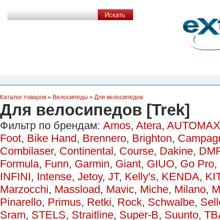
Планета Экстрима
-
сообщество любителей экстремального спорта. Вы
можете
присоединиться!
Главная
Пресс-релиз
Новости
Видео
Фото
Места
Блоги
Ка
Каталог товаров
»
Велосипеды
»
Для велосипедов
Для велосипедов [Trek]
Фильтр по брендам:
Amos
,
Atera
,
AUTOMAX
Foot
,
Bike Hand
,
Brennero
,
Brighton
,
Campag
Combilaser
,
Continental
,
Course
,
Dakine
,
DM
Formula
,
Funn
,
Garmin
,
Giant
,
GIUO
,
Go Pro
,
INFINI
,
Intense
,
Jetoy
,
JT
,
Kelly's
,
KENDA
,
KI
Marzocchi
,
Massload
,
Mavic
,
Miche
,
Milano
,
M
Pinarello
,
Primus
,
Retki
,
Rock
,
Schwalbe
,
Sell
Sram
,
STELS
,
Straitline
,
Super-B
,
Suunto
,
TB