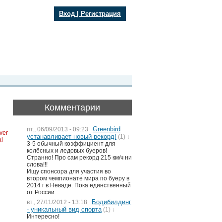
Вход
|
Регистрация
Комментарии
Greenbird
пт., 06/09/2013 - 09:23
ver
устанавливает новый рекорд!
(1) ↓
al
3-5 обычный коэффициент для
колёсных и ледовых буеров!
Странно! Про сам рекорд 215 км/ч ни
слова!!!
Ищу спонсора для участия во
втором чемпионате мира по буеру в
2014 г в Неваде. Пока единственный
от России.
Бодибилдинг
вт., 27/11/2012 - 13:18
- уникальный вид спорта
(1) ↓
Интересно!