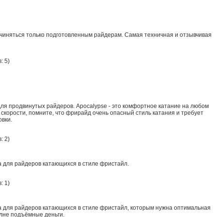
чиняться только подготовленным райдерам. Самая техничная и отзывчивая
: 5
)
ля продвинутых райдеров. Apocalypse - это комфортное катание на любом
й скорости, помните, что фрирайд очень опасный стиль катания и требует
вки.
: 2
)
 для райдеров катающихся в стиле фристайл.
: 1
)
а для райдеров катающихся в стиле фристайл, которым нужна оптимальная
олне подъёмные деньги.