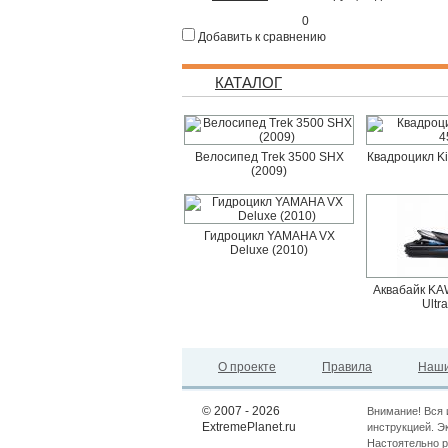
0
Добавить к сравнению
КАТАЛОГ
Велосипед Trek 3500 SHX
Квадроцикл K
(2009)
Гидроцикл YAMAHA VX
Deluxe (2010)
Аквабайк KAW
Ultr
О проекте
Правила
Наши
© 2007 - 2026
Внимание! Вся 
ExtremePlanet.ru
инструкцией. Э
Настоятельно р