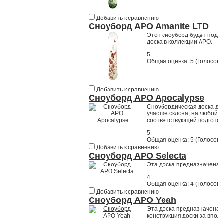
Добавить к сравнению
Сноуборд APO Amanite LTD
Этот сноуборд будет под
доска в коллекции APO.
5
Общая оценка:
5
(
Голосов
Добавить к сравнению
Сноуборд APO Apocalypse
Сноубордическая доска д
участке склона, на любо
соответствующей подгото
5
Общая оценка:
5
(
Голосов
Добавить к сравнению
Сноуборд APO Selecta
Эта доска предназначена
4
Общая оценка:
4
(
Голосов
Добавить к сравнению
Сноуборд APO Yeah
Эта доска предназначен
конструкция доски за вп