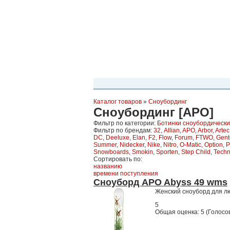
Планета Экстрима
-
сообщество любителей экстремального спо
можете
присоединиться!
Главная
Пресс-релиз
Новости
Виде
Каталог товаров
»
Сноубординг
Сноубординг [APO]
Фильтр по категории:
Ботинки сноубордическ
Фильтр по брендам:
32
,
Allian
,
APO
,
Arbor
,
Arte
DC
,
Deeluxe
,
Elan
,
F2
,
Flow
,
Forum
,
FTWO
,
Gent
Summer
,
Nidecker
,
Nike
,
Nitro
,
O-Matic
,
Option
,
P
Snowboards
,
Smokin
,
Sporten
,
Step Child
,
Techn
Сортировать по:
названию
времени поступления
Сноуборд APO Abyss 49 wms
Женский сноуборд для лю
5
Общая оценка:
5
(
Голосов