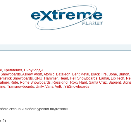
рта. Вы
о
Фото
Места
Блоги
Каталог
Объявления
Статьи
Игры
ие
,
Крепления
,
Сноуборды
c Snowboards
,
Askew
,
Atom
,
Atomic
,
Bataleon
,
Bent Metal
,
Black Fire
,
Bone
,
Burton
,
emstick Snowboards
,
GNU
,
Hammer
,
Head
,
Hell Snowboards
,
Lamar
,
Lib Tech
,
Ne
almer
,
Ride
,
Rome Snowboards
,
Rossignol
,
Roxy Hard
,
Santa Cruz
,
Sapient
,
Sign
ine
,
Transnowboards
,
Unity
,
Vans
,
Volkl
,
YESnowboards
бого склона и любого уровня подготовки.
: 2
)