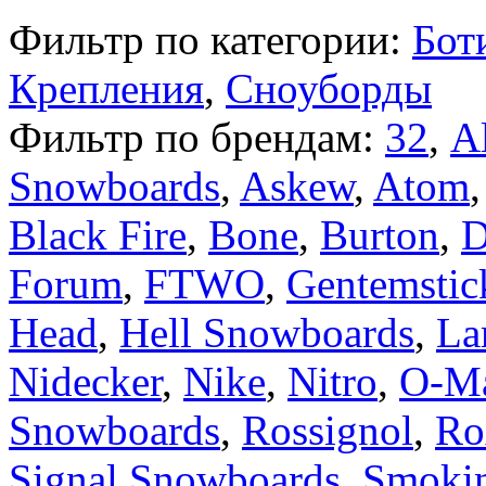
Фильтр по категории:
Бот
Крепления
,
Сноуборды
Фильтр по брендам:
32
,
Al
Snowboards
,
Askew
,
Atom
Black Fire
,
Bone
,
Burton
,
Forum
,
FTWO
,
Gentemstic
Head
,
Hell Snowboards
,
La
Nidecker
,
Nike
,
Nitro
,
O-Ma
Snowboards
,
Rossignol
,
Ro
Signal Snowboards
,
Smoki