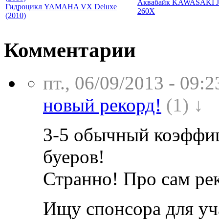
Аквабайк KAWASAKI Jet
Гидроцикл YAMAHA VX Deluxe
260X
(2010)
Комментарии
пт., 06/09/2013 - 09:2
новый рекорд!
(1) ↓
3-5 обычный коэффиц
буеров!
Странно! Про сам рек
Ищу спонсора для уч