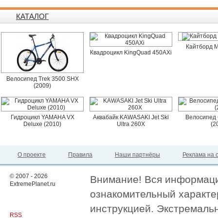
КАТАЛОГ
Кайтборд M
Квадроцикл KingQuad 450AXi
Велосипед Trek 3500 SHX
(2009)
Гидроцикл YAMAHA VX
Аквабайк KAWASAKI Jet Ski
Велосипед 
Deluxe (2010)
Ultra 260X
(2
О проекте
Правила
Наши партнёры
Реклама на 
© 2007 - 2026
Внимание! Вся информация
ExtremePlanet.ru
ознакомительный характер
инструкцией. Экстремаль
RSS