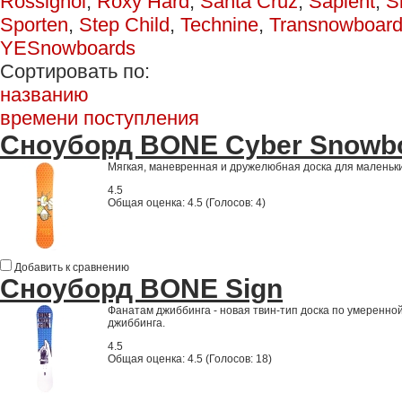
Rossignol
,
Roxy Hard
,
Santa Cruz
,
Sapient
,
S
Sporten
,
Step Child
,
Technine
,
Transnowboar
YESnowboards
Сортировать по:
названию
времени поступления
Сноуборд BONE Cyber Snowbo
Мягкая, маневренная и дружелюбная доска для маленьк
4.5
Общая оценка:
4.5
(
Голосов: 4
)
Добавить к сравнению
Сноуборд BONE Sign
Фанатам джиббинга - новая твин-тип доска по умеренной
джиббинга.
4.5
Общая оценка:
4.5
(
Голосов: 18
)