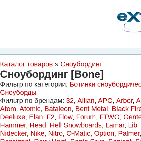
Планета Экстрима
-
сообщество любителей экстремального спорта. Вы
можете
присоединиться!
Главная
Пресс-релиз
Новости
Видео
Фото
Места
Блоги
Ка
Каталог товаров
»
Сноубординг
Сноубординг [Bone]
Фильтр по категории:
Ботинки сноубордиче
Сноуборды
Фильтр по брендам:
32
,
Allian
,
APO
,
Arbor
,
A
Atom
,
Atomic
,
Bataleon
,
Bent Metal
,
Black Fir
Deeluxe
,
Elan
,
F2
,
Flow
,
Forum
,
FTWO
,
Gent
Hammer
,
Head
,
Hell Snowboards
,
Lamar
,
Lib 
Nidecker
,
Nike
,
Nitro
,
O-Matic
,
Option
,
Palmer