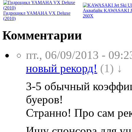
Аквабайк KAWASAKI Jet
Гидроцикл YAMAHA VX Deluxe
260X
(2010)
Комментарии
пт., 06/09/2013 - 09:2
новый рекорд!
(1) ↓
3-5 обычный коэффиц
буеров!
Странно! Про сам рек
Ищу спонсора для уч