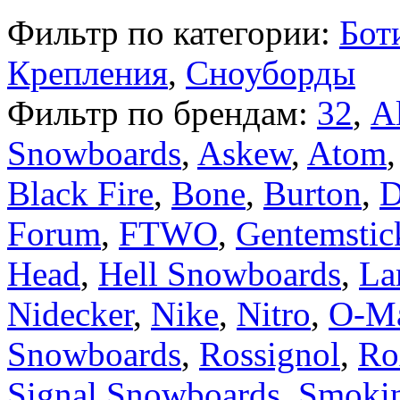
Фильтр по категории:
Бот
Крепления
,
Сноуборды
Фильтр по брендам:
32
,
Al
Snowboards
,
Askew
,
Atom
Black Fire
,
Bone
,
Burton
,
Forum
,
FTWO
,
Gentemstic
Head
,
Hell Snowboards
,
La
Nidecker
,
Nike
,
Nitro
,
O-Ma
Snowboards
,
Rossignol
,
Ro
Signal Snowboards
,
Smoki