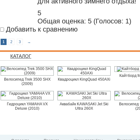
для активного зимнего отдыха!
5
Общая оценка:
5
(
Голосов: 1
)
Добавить к сравнению
1
2
3
→
КАТАЛОГ
Кайтборд M
Велосипед Trek 3500 SHX
Квадроцикл KingQuad 450AXi
(2009)
Гидроцикл YAMAHA VX
Аквабайк KAWASAKI Jet Ski
Велосипед 
Deluxe (2010)
Ultra 260X
(2