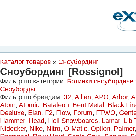
Планета Экстрима
-
сообщество любителей экстремального спорта. Вы
можете
присоединиться!
Главная
Пресс-релиз
Новости
Видео
Фото
Места
Блоги
Ка
Каталог товаров
»
Сноубординг
Сноубординг [Rossignol]
Фильтр по категории:
Ботинки сноубордиче
Сноуборды
Фильтр по брендам:
32
,
Allian
,
APO
,
Arbor
,
A
Atom
,
Atomic
,
Bataleon
,
Bent Metal
,
Black Fir
Deeluxe
,
Elan
,
F2
,
Flow
,
Forum
,
FTWO
,
Gent
Hammer
,
Head
,
Hell Snowboards
,
Lamar
,
Lib 
Nidecker
,
Nike
,
Nitro
,
O-Matic
,
Option
,
Palmer