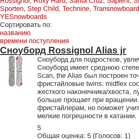
Rossignol
,
Roxy Hard
,
Santa Cruz
,
Sapient
,
S
Sporten
,
Step Child
,
Technine
,
Transnowboar
YESnowboards
Сортировать по:
названию
времени поступления
Сноуборд Rossignol Alias jr
Сноуборд для подростков, увл
Сноуборд имеет среднюю степен
Scan, the Alias был построен то
фристайловые twins: midflex со
жесткого наконечника/хвоста, л
больше прощает при вращении
фристайлерам, но поможет учит
мелкие погрешности в катании.
5
Общая оценка:
5
(
Голосов: 1
)