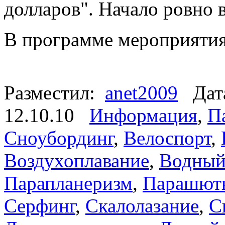
долларов". Начало ровно в
В программе мероприяти
Разместил:
anet2009
Дата
12.10.10
Информация
,
П
Сноубординг
,
Велоспорт
,
Воздухоплавание
,
Водный
Парапланеризм
,
Парашютн
Серфинг
,
Скалолазание
,
С