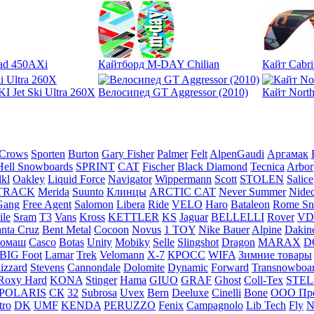
ad 450AXi
Кайтборд M-DAY Chilian
Кайт Cabr
Jet Ski Ultra 260X
Велосипед GT Aggressor (2010)
Кайт North
 Crows
Sporten
Burton
Gary Fisher
Palmer
Felt
AlpenGaudi
Аргамак
Hell Snowboards
SPRINT
CAT
Fischer
Black Diamond
Tecnica
Arbor
lkl
Oakley
Liquid Force
Navigator
Wippermann
Scott
STOLEN
Salice
TRACK
Merida
Suunto
Клинцы
ARCTIC CAT
Never Summer
Nide
ang
Free Agent
Salomon
Libera
Ride
VELO
Haro
Bataleon
Rome Sn
ile
Sram
T3
Vans
Kross
KETTLER
KS
Jaguar
BELLELLI
Rover
VD
nta Cruz
Bent Metal
Cocoon
Novus
1 TOY
Nike Bauer
Alpine
Dakin
гомаш
Casco
Botas
Unity
Mobiky
Selle
Slingshot
Dragon
MARAX
D
BIG Foot
Lamar
Trek
Velomann
X-7
КРОСС
WIFA
Зимние товары
izzard
Stevens
Cannondale
Dolomite
Dynamic
Forward
Transnowboa
Roxy Hard
KONA
Stinger
Hama
GIUO
GRAF
Ghost
Coll-Tex
STEL
POLARIS
СК
32
Subrosa
Uvex
Bern
Deeluxe
Cinelli
Bone
ООО Пр
tro
DK
UMF
KENDA
PERUZZO
Fenix
Campagnolo
Lib Tech
Fly
N