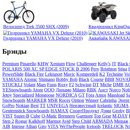
Велосипед Trek 3500 SHX (2009)
Квадроцикл KingQu
Гидроцикл YAMAHA VX Deluxe (2010)
Аквабайк KAWASAKI 
Брэнды
Premium
Pinarello
KHW
Xenium
Flow
Challenger
Kelly's
JT
Black
POLARIS 500 XC SP EDGE STOCK B 2006
Perv
Brighton
Stiga
PowerSlide
Black Fire
Lekisport
Mavic
Komperdell
K2
Technine
Vo
YAMAHA
Atomic
Shimano
Bobby Bob
Black
Course
BBB
NOVA
STOCKLI
Volant
Mars
Funn
Roxy
F2
Schwinn
DT
Miche
DMR
AG
YESnowboards
Atom
ООО
Динамо
Milano
RBK
Аист
Norco
Nob
Jetoy
Specialized
Mongoose
NORDICA
GT
Fora
Amos
Massload
Sa
Snowboards
MARKER
MSR
Roces
Option
Winner
Cabrinha
Энер
GoPro
Nokian
Best
ТТ
UNIVEGA
Неизвестный
Icelantic
SIGMA
Gentemstick Snowboards
HAMAX
СпортПродукт
Дэми
Geoby
Bl
VIST
Super-B
Cube
O-Matic
Brennero
Garmont
Top Gear
M-DAY
Step 2
Rogue
Kalkhoff
Marmot
Avid
Step Child
ARMADA
Мираж
AIR
Intense
Allian
Giro
VITA
WeThePeople
Icetools
TRELOCK
Ni