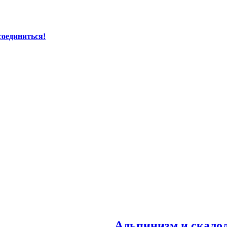
соединиться!
Альпинизм и скало