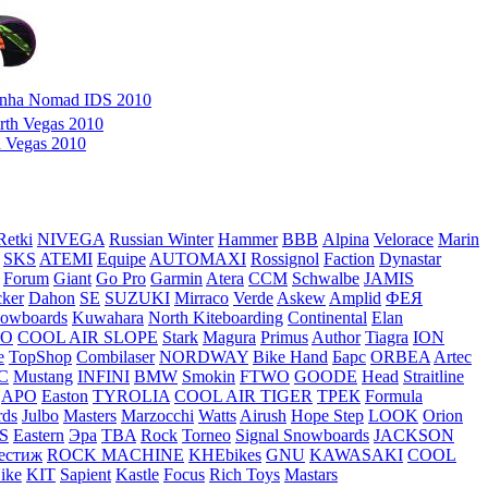
inha Nomad IDS 2010
 Vegas 2010
Retki
NIVEGA
Russian Winter
Hammer
ВВВ
Alpina
Velorace
Marin
SKS
ATEMI
Equipe
AUTOMAXI
Rossignol
Faction
Dynastar
Forum
Giant
Go Pro
Garmin
Atera
CCM
Schwalbe
JAMIS
cker
Dahon
SE
SUZUKI
Mirraco
Verde
Askew
Amplid
ФЕЯ
owboards
Kuwahara
North Kiteboarding
Continental
Elan
O
COOL AIR SLOPE
Stark
Magura
Primus
Author
Tiagra
ION
e
TopShop
Combilaser
NORDWAY
Bike Hand
Барс
ORBEA
Artec
C
Mustang
INFINI
BMW
Smokin
FTWO
GOODE
Head
Straitline
APO
Easton
TYROLIA
COOL AIR TIGER
ТРЕК
Formula
rds
Julbo
Masters
Marzocchi
Watts
Airush
Hope Step
LOOK
Orion
S
Eastern
Эра
TBA
Rock
Torneo
Signal Snowboards
JACKSON
естиж
ROCK MACHINE
KHEbikes
GNU
KAWASAKI
COOL
ike
KIT
Sapient
Kastle
Focus
Rich Toys
Mastars