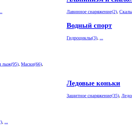
..
Лавинное снаряжение(2)
,
Скаль
Водный спорт
Гидроциклы(3)
,
...
я лыж(95)
,
Маски(66)
,
Ледовые коньки
Защитное снаряжение(35)
,
Ледо
)
,
...