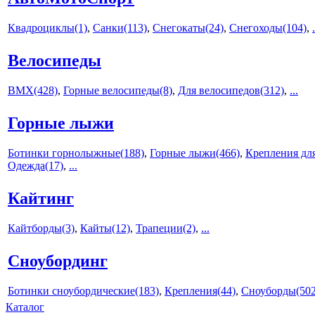
Квадроциклы(1)
,
Санки(113)
,
Снегокаты(24)
,
Снегоходы(104)
,
.
Велосипеды
BMX(428)
,
Горные велосипеды(8)
,
Для велосипедов(312)
,
...
Горные лыжи
Ботинки горнолыжные(188)
,
Горные лыжи(466)
,
Крепления дл
Одежда(17)
,
...
Кайтинг
Кайтборды(3)
,
Кайты(12)
,
Трапеции(2)
,
...
Сноубординг
Ботинки сноубордические(183)
,
Крепления(44)
,
Сноуборды(502
Каталог