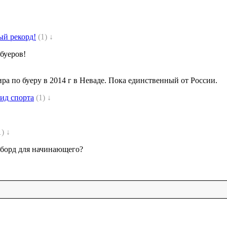
ый рекорд!
(1) ↓
буеров!
ра по буеру в 2014 г в Неваде. Пока единственный от России.
ид спорта
(1) ↓
1) ↓
оуборд для начинающего?