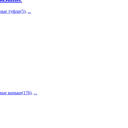
ные туфли(5)
,
...
вые коньки(176)
,
...