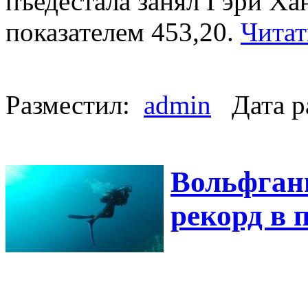
пъедестала занял Гэри Ха
показателем 453,20.
Читат
Разместил:
admin
Дата р
Вольфган
рекорд в 