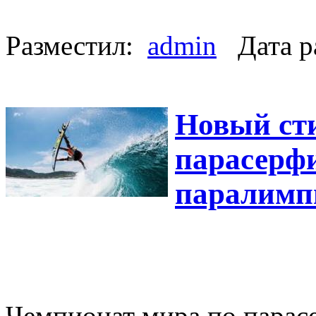
Разместил:
admin
Дата р
Новый ст
парасерф
паралимп
Чемпионат мира по парасе