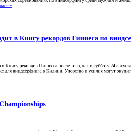
морских соревнованиях по виндсерфингу среди мужчин и женщин
льше »
ходит в Книгу рекордов Гиннеса по винд
 в Книгу рекордов Гиннесса после того, как в субботу 24 авгус
оске для виндсерфинга в Килини. Упорство и усилия могут окупи
 Championships