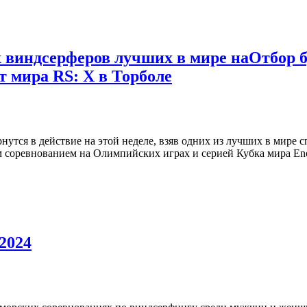
 виндсерферов лучших в мире наОтбор 
т мира RS: X в Торболе
утся в действие на этой неделе, взяв одних из лучших в мире с
 соревнованием на Олимпийских играх и серией Кубка мира Eno
2024