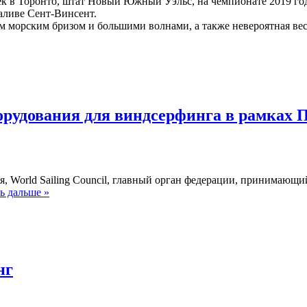
век в Торонто, штат Новый Южный Уэльс, на чемпионате 2019 го
заливе Сент-Винсент.
 морским бризом и большими волнами, а также невероятная весе
оборудования для виндсерфинга в рамках 
ия, World Sailing Council, главный орган федерации, принимающ
ь дальше »
нг