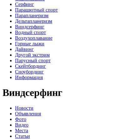
Серфинг
Парашютный спорт
Парапланеризм
Дельтапланеризм
Виндсерфинг
Водный спорт
Воздухоплавание
Горные лыжи
Дайвинг
Другой экстрим
Парусный спорт
Скейтбординг
Сноубординг
Информация
Виндсерфинг
Новости
Объявления
Фото
Видео
Места
Статьи