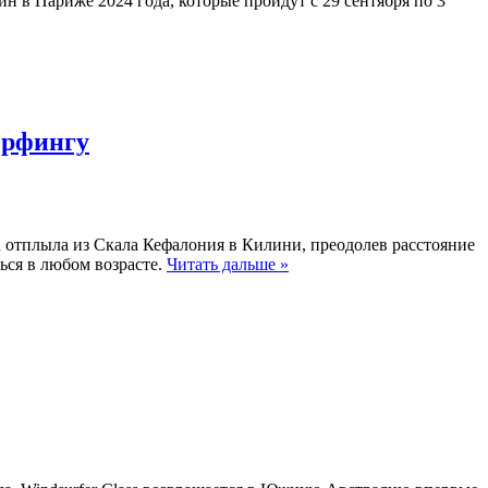
 в Париже 2024 года, которые пройдут с 29 сентября по 3
серфингу
та отплыла из Скала Кефалония в Килини, преодолев расстояние
ться в любом возрасте.
Читать дальше »