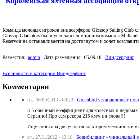
Королевская яхтенная ассоциация отк
Команда молодых игроков виндсерферов Glossop Sailing Club с
Glossop Gladiators были увенчаны чемпионом команды Midlands
Reservoir не останавливается на достигнутом и хочет возглави
Разместил:
admin
Дата размещения: 05.09.18
Виндсерфинг
Все новости в категории Виндсерфинг
Комментарии
пт., 06/09/2013 - 09:23
Greenbird устанавливает нов
3-5 обычный коэффициент для колёсных и ледовых 
Странно! Про сам рекорд 215 км/ч ни слова!!!
Ищу спонсора для участия во втором чемпионате ми
вт., 27/11/2012 - 13:18
Бодибилдинг - уникальный в