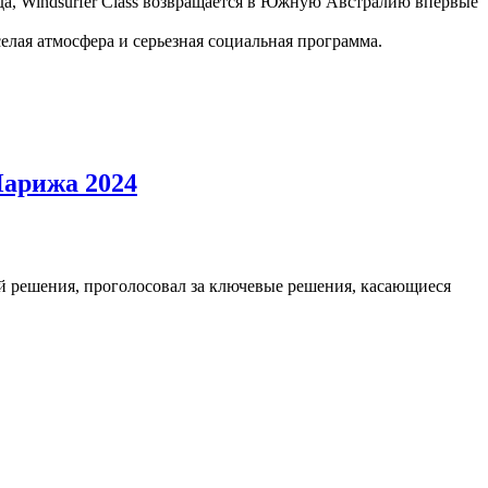
да, Windsurfer Class возвращается в Южную Австралию впервые
лая атмосфера и серьезная социальная программа.
Парижа 2024
ий решения, проголосовал за ключевые решения, касающиеся