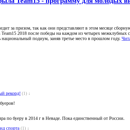
рыла Team15 - программу для молодых 
ледит за призом, так как они представляют в этом месяце сбор
 Team15 2018 после победы на каждом из четырех межклубных со
ть национальный подиум, заняв третье место в прошлом году.
Чит
ый рекорд!
(1) ↓
буеров!
ра по буеру в 2014 г в Неваде. Пока единственный от России.
ид спорта
(1) ↓