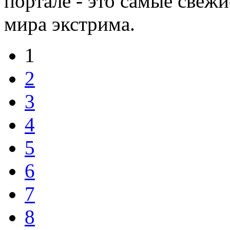
портале - это самые свежи
мира экстрима.
1
2
3
4
5
6
7
8