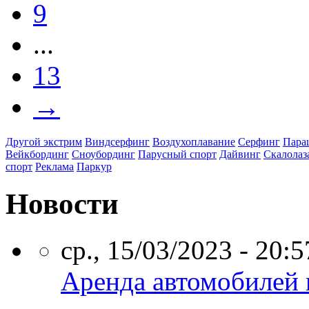
9
...
13
→
Другой экстрим
Виндсерфинг
Воздухоплавание
Серфинг
Пара
Вейкбординг
Сноубординг
Парусный спорт
Дайвинг
Скалолаз
спорт
Реклама
Паркур
Новости
ср., 15/03/2023 - 20:5
Аренда автомобилей 