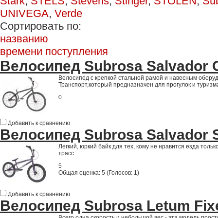
Stark
,
STELS
,
Stevens
,
Stinger
,
STOLEN
,
Su
UNIVEGA
,
Verde
Сортировать по:
названию
времени поступления
Велосипед Subrosa Salvador C
Велосипед с крепкой стальной рамой и навесным обору
Транспорт,который предназначен для прогулок и туризм
0
Добавить к сравнению
Велосипед Subrosa Salvador S
Легкий, юркий байк для тех, кому не нравится езда толь
трасс.
5
Общая оценка:
5
(
Голосов: 1
)
Добавить к сравнению
Велосипед Subrosa Letum Fix
Всего одна скорость и небольшой вес - эта модель прос