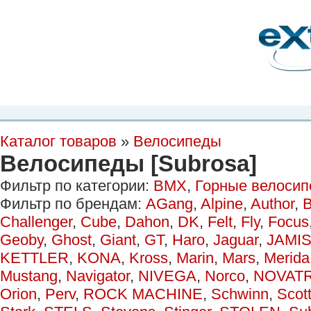
Планета Экстрима
-
сообщество любителей экстремального спорта. Вы
можете
присоединиться!
Главная
Пресс-релиз
Новости
Видео
Фото
Места
Блоги
Ка
Каталог товаров
»
Велосипеды
Велосипеды [Subrosa]
Фильтр по категории:
BMX
,
Горные велоси
Фильтр по брендам:
AGang
,
Alpine
,
Author
,
B
Challenger
,
Cube
,
Dahon
,
DK
,
Felt
,
Fly
,
Focus
Geoby
,
Ghost
,
Giant
,
GT
,
Haro
,
Jaguar
,
JAMI
KETTLER
,
KONA
,
Kross
,
Marin
,
Mars
,
Merida
Mustang
,
Navigator
,
NIVEGA
,
Norco
,
NOVAT
Orion
,
Perv
,
ROCK MACHINE
,
Schwinn
,
Scot