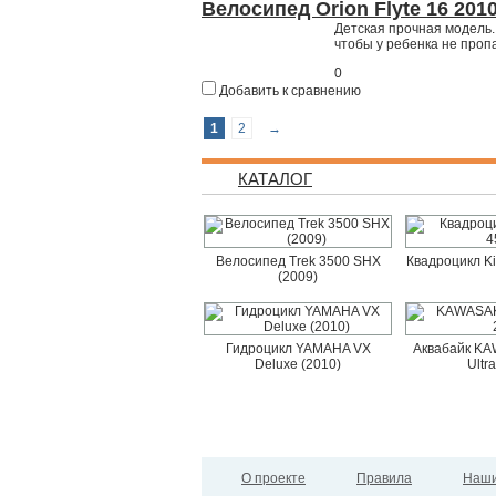
Велосипед Orion Flyte 16 201
Детская прочная модель.
чтобы у ребенка не проп
0
Добавить к сравнению
1
2
→
КАТАЛОГ
Велосипед Trek 3500 SHX
Квадроцикл K
(2009)
Гидроцикл YAMAHA VX
Аквабайк KAW
Deluxe (2010)
Ultr
О проекте
Правила
Наши