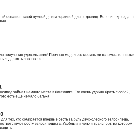
рый оснащен такой нужной детям корзиной для сокровищ. Велосипед.создан
вия.
для получения удовольствия! Прочная модель со съемными вспомогательным
ться держать равновесие.
1
сипед займет немного места в багажнике. Его очень удобно брать с собой,
того есть еще немало багажа.
10
для тех, кто собирается впервые сесть за руль двухколесного велосипеда.
тветствуют росту велосипедиста. Удобный и легкий транспорт, на котором
ездить.