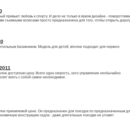
0
ый привьют любовь к спорту. И дело не только в ярком дизайне - поворотлив
и съемными колесами просто предназначена для того, чтобы открыть дорогу
10
ительным багажником. Модель для детей, вполне подходит для первого
2011
олне доступную цену. Всего одна скорость, зато управление необычайно
волит взять с собой самое необходимое.
лне приемлемой цене. Он предназначен для поездок по предназначенным д
гономичную конструкцию седла - даже длительные поездки не утомят.