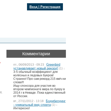
Вход
|
Регистрация
Комментарии
y
Greenbird
пт., 06/09/2013 - 09:23
устанавливает новый рекорд!
(1) ↓
3-5 обычный коэффициент для
колёсных и ледовых буеров!
Странно! Про сам рекорд 215 км/ч ни
слова!!!
Ищу спонсора для участия во
втором чемпионате мира по буеру в
т.
2014 г в Неваде. Пока единственный
от России.
Бодибилдинг
вт., 27/11/2012 - 13:18
- уникальный вид спорта
(1) ↓
Интересно!