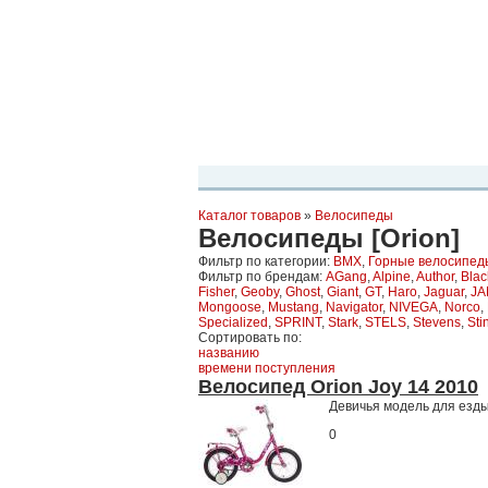
Планета Экстрима
-
сообщество любителей экстремального спо
можете
присоединиться!
Главная
Пресс-релиз
Новости
Виде
Каталог товаров
»
Велосипеды
Велосипеды [Orion]
Фильтр по категории:
BMX
,
Горные велосипед
Фильтр по брендам:
AGang
,
Alpine
,
Author
,
Blac
Fisher
,
Geoby
,
Ghost
,
Giant
,
GT
,
Haro
,
Jaguar
,
JA
Mongoose
,
Mustang
,
Navigator
,
NIVEGA
,
Norco
,
Specialized
,
SPRINT
,
Stark
,
STELS
,
Stevens
,
Sti
Сортировать по:
названию
времени поступления
Велосипед Orion Joy 14 2010
Девичья модель для езды
0