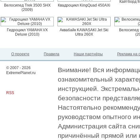
Кайтборд M
Велосипед Trek 3500 SHX
Квадроцикл KingQuad 450AXi
(2009)
Гидроцикл YAMAHA VX
Аквабайк KAWASAKI Jet Ski
Велосипед 
Deluxe (2010)
Ultra 260X
(2
О проекте
Правила
Наши партнёры
Реклама на 
© 2007 - 2026
Внимание! Вся информация
ExtremePlanet.ru
ознакомительный характер
инструкцией. Экстремаль
RSS
безопасности представля
Настоятельно рекомменду
руководством опытного и
Администрация сайта сни
причинённый прямой или 