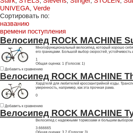
Stark
,
STELS
,
Stevens
,
Stinger
,
STOLEN
,
Su
UNIVEGA
,
Verde
Сортировать по:
названию
времени поступления
Велосипед ROCK MACHINE Sur
Многофункциональный велосипед, который хорошо себя з
его границами. Большой выбор скоростей, устойчивость 
1
Общая оценка:
1
(
Голосов: 1
)
Добавить к сравнению
Велосипед ROCK MACHINE Thu
Хардтелй для любителей кросскантрийной езды. Трансп
уверенность, например, как эта прочная рама.
0
Добавить к сравнению
Велосипед ROCK MACHINE Ty
Велосипед с надежными тормозами и большим выбором с
3.666665
Общая оценка:
3.7
(
Голосов: 3
)