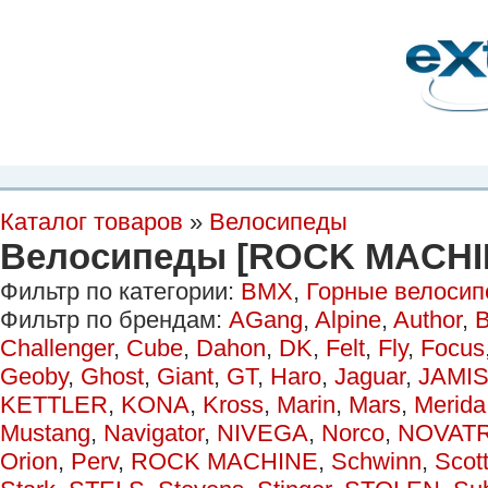
Планета Экстрима
-
сообщество любителей экстремального спорта. Вы
можете
присоединиться!
Главная
Пресс-релиз
Новости
Видео
Фото
Места
Блоги
Ка
Каталог товаров
»
Велосипеды
Велосипеды [ROCK MACHI
Фильтр по категории:
BMX
,
Горные велоси
Фильтр по брендам:
AGang
,
Alpine
,
Author
,
B
Challenger
,
Cube
,
Dahon
,
DK
,
Felt
,
Fly
,
Focus
Geoby
,
Ghost
,
Giant
,
GT
,
Haro
,
Jaguar
,
JAMI
KETTLER
,
KONA
,
Kross
,
Marin
,
Mars
,
Merida
Mustang
,
Navigator
,
NIVEGA
,
Norco
,
NOVAT
Orion
,
Perv
,
ROCK MACHINE
,
Schwinn
,
Scot