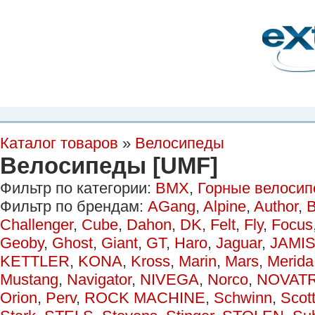
Планета Экстрима
-
сообщество любителей экстремального спорта. Вы
можете
присоединиться!
Главная
Пресс-релиз
Новости
Видео
Фото
Места
Блоги
Ка
Каталог товаров
»
Велосипеды
Велосипеды [UMF]
Фильтр по категории:
BMX
,
Горные велоси
Фильтр по брендам:
AGang
,
Alpine
,
Author
,
B
Challenger
,
Cube
,
Dahon
,
DK
,
Felt
,
Fly
,
Focus
Geoby
,
Ghost
,
Giant
,
GT
,
Haro
,
Jaguar
,
JAMI
KETTLER
,
KONA
,
Kross
,
Marin
,
Mars
,
Merida
Mustang
,
Navigator
,
NIVEGA
,
Norco
,
NOVAT
Orion
,
Perv
,
ROCK MACHINE
,
Schwinn
,
Scot