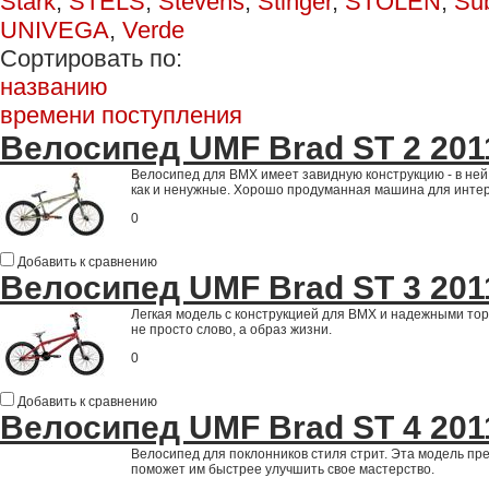
Stark
,
STELS
,
Stevens
,
Stinger
,
STOLEN
,
Su
UNIVEGA
,
Verde
Сортировать по:
названию
времени поступления
Велосипед UMF Brad ST 2 201
Велосипед для ВМХ имеет завидную конструкцию - в не
как и ненужные. Хорошо продуманная машина для инте
0
Добавить к сравнению
Велосипед UMF Brad ST 3 201
Легкая модель с конструкцией для ВМХ и надежными торм
не просто слово, а образ жизни.
0
Добавить к сравнению
Велосипед UMF Brad ST 4 201
Велосипед для поклонников стиля стрит. Эта модель пр
поможет им быстрее улучшить свое мастерство.