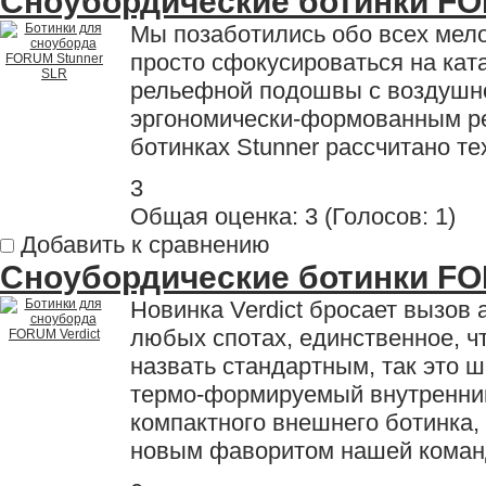
Сноубордические ботинки FO
Мы позаботились обо всех мело
просто сфокусироваться на кат
рельефной подошвы с воздушно
эргономически-формованным ре
ботинках Stunner рассчитано те
3
Общая оценка:
3
(
Голосов: 1
)
Добавить к сравнению
Сноубордические ботинки FO
Новинка Verdict бросает вызов 
любых спотах, единственное, ч
назвать стандартным, так это 
термо-формируемый внутренник 
компактного внешнего ботинка,
новым фаворитом нашей коман