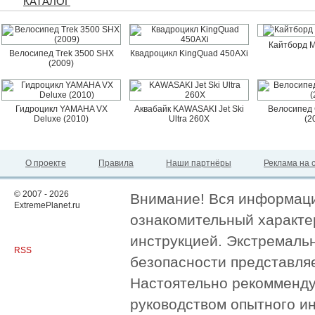
КАТАЛОГ
Кайтборд M
Велосипед Trek 3500 SHX
Квадроцикл KingQuad 450AXi
(2009)
Гидроцикл YAMAHA VX
Аквабайк KAWASAKI Jet Ski
Велосипед 
Deluxe (2010)
Ultra 260X
(2
О проекте
Правила
Наши партнёры
Реклама на 
© 2007 - 2026
Внимание! Вся информация
ExtremePlanet.ru
ознакомительный характер
инструкцией. Экстремаль
RSS
безопасности представля
Настоятельно рекомменду
руководством опытного и