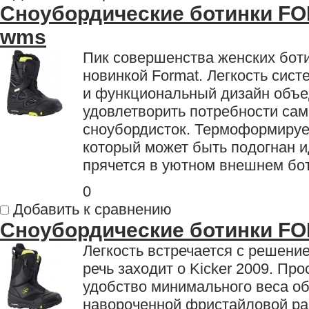
Сноубордические ботинки F
wms
Пик совершенства женских бот
новинкой Format. Легкость сис
и функциональный дизайн объе
удовлетворить потребности са
сноубордисток. Термоформируем
который может быть подогнан и
прячется в уютном внешнем бо
0
Добавить к сравнению
Сноубордические ботинки FO
Легкость встречается с решени
речь заходит о Kicker 2009. Пр
удобство минимального веса о
навороченной фристайловой ра