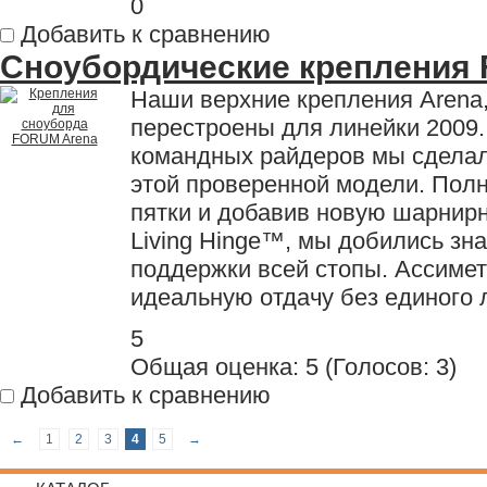
0
Добавить к сравнению
Сноубордические крепления
Наши верхние крепления Arena
перестроены для линейки 2009.
командных райдеров мы сдела
этой проверенной модели. Полн
пятки и добавив новую шарнир
Living Hinge™, мы добились зн
поддержки всей стопы. Ассиме
идеальную отдачу без единого 
5
Общая оценка:
5
(
Голосов: 3
)
Добавить к сравнению
←
1
2
3
4
5
→