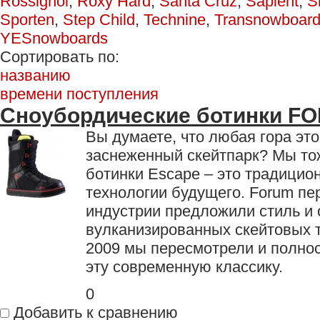
Rossignol
,
Roxy Hard
,
Santa Cruz
,
Sapient
,
S
Sporten
,
Step Child
,
Technine
,
Transnowboar
YESnowboards
Сортировать по:
названию
времени поступления
Сноубордические ботинки F
Вы думаете, что любая гора это
заснеженный скейтпарк? Мы то
ботинки Escape – это традицио
технологии будущего. Forum п
индустрии предложили стиль и
вулканизированных скейтовых т
2009 мы пересмотрели и полно
эту современную классику.
0
Добавить к сравнению