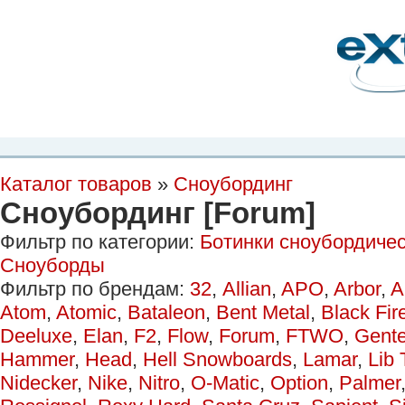
Планета Экстрима
-
сообщество любителей экстремального спорта. Вы
можете
присоединиться!
Главная
Пресс-релиз
Новости
Видео
Фото
Места
Блоги
Ка
Каталог товаров
»
Сноубординг
Сноубординг [Forum]
Фильтр по категории:
Ботинки сноубордиче
Сноуборды
Фильтр по брендам:
32
,
Allian
,
APO
,
Arbor
,
A
Atom
,
Atomic
,
Bataleon
,
Bent Metal
,
Black Fir
Deeluxe
,
Elan
,
F2
,
Flow
,
Forum
,
FTWO
,
Gent
Hammer
,
Head
,
Hell Snowboards
,
Lamar
,
Lib 
Nidecker
,
Nike
,
Nitro
,
O-Matic
,
Option
,
Palmer