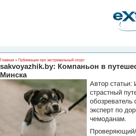
Планета Экстрима
-
сообщество любителей экстремального спорта. Вы
можете
присоединиться!
Главная
Пресс-релиз
Новости
Видео
Фото
Места
Блоги
Ка
Главная
»
Публикации про экстремальный спорт
sakvoyazhik.by: Компаньон в путеше
Минска
Автор статьи:
страстный пут
обозреватель 
эксперт по до
чемоданам.
Проверяющий/