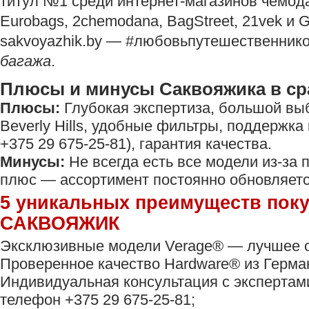
титул №1 среди интернет-магазинов чемода
Eurobags, 2chemodana, BagStreet, 21vek и Ga
sakvoyazhik.by — #любовьпутешественник
багажа
.
Плюсы и минусы Саквояжика в с
Плюсы:
Глубокая экспертиза, большой выб
Beverly Hills, удобные фильтры, поддержка 
+375 29 675-25-81), гарантия качества.
Минусы:
Не всегда есть все модели из-за п
плюс — ассортимент постоянно обновляетс
5 уникальных преимуществ поку
САКВОЯЖИК
Эксклюзивные модели Verage®️ — лучшее о
Проверенное качество Hardware®️ из Герма
Индивидуальная консультация с экспертами
телефон +375 29 675-25-81;