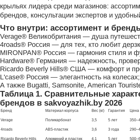
крыльях лидера среди магазинов: ассортим
брендов, консультации экспертов и удобный
Что внутри: ассортимент и бренд
Verage®️ Великобритания — душа путешеств
4roads®️ Россия — для тех, кто любит дерзк
MIRONPAN®️ Россия — гармония стиля и ф
Hardware®️ Германия — надежность, прове
Ricardo Beverly Hills®️ США — комфорт и 
L'case®️ Россия — элегантность на колесах;
А также Bugatti, Samsonite, American Tourist
Таблица 1. Сравнительные харак
брендов в sakvoyazhik.by 2026
Бренд
Материал корпуса
Вес (кг)
Гарантия
Цена 
Verage
Поликарбонат
3,5
5 лет
350–
4roads
ABS-пластик
3,6
3 года
290–
Ricardo Beverly Hills
Алюминий и пластик
4,1
5 лет
500–