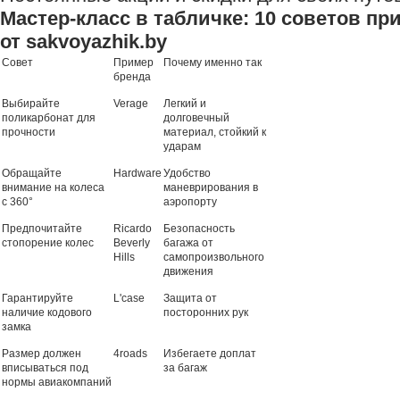
Мастер-класс в табличке: 10 советов пр
от sakvoyazhik.by
Совет
Пример
Почему именно так
бренда
Выбирайте
Verage
Легкий и
поликарбонат для
долговечный
прочности
материал, стойкий к
ударам
Обращайте
Hardware
Удобство
внимание на колеса
маневрирования в
с 360°
аэропорту
Предпочитайте
Ricardo
Безопасность
стопорение колес
Beverly
багажа от
Hills
самопроизвольного
движения
Гарантируйте
L'case
Защита от
наличие кодового
посторонних рук
замка
Размер должен
4roads
Избегаете доплат
вписываться под
за багаж
нормы авиакомпаний