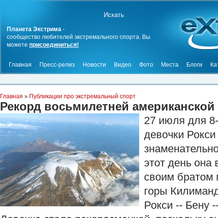
Планета Экстрима
-
сообщество любителей экстремального спорта. Вы
можете
присоединиться!
Главная
Пресс-релиз
Новости
Видео
Фото
Места
Блоги
Ка
Главная
»
Публикации про экстремальный спорт
Рекорд восьмилетней американской
27 июля для 8
девочки Рокси
знаменательно
этот день она 
своим братом 
горы Килиманд
Рокси -- Бену -