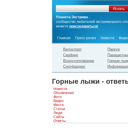
Планета Экстрима
-
сообщество любителей экстремального спо
можете
присоединиться!
Главная
Пресс-релиз
Новости
Виде
Велоспорт
Паркур
Серфинг
Парашютны
Воздухоплавание
Горные лы
Сноубординг
Информаци
Горные лыжи - ответ
Новости
Объявления
Фото
Видео
Места
Статьи
Люди
Сайты
Ответы