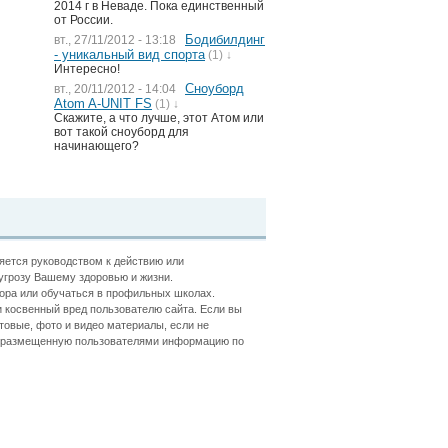
2014 г в Неваде. Пока единственный
от России.
Бодибилдинг
вт., 27/11/2012 - 13:18
- уникальный вид спорта
(1) ↓
Интересно!
Сноуборд
вт., 20/11/2012 - 14:04
Atom A-UNIT FS
(1) ↓
Скажите, а что лучше, этот Атом или
вот такой сноуборд для
начинающего?
ляется руководством к действию или
угрозу Вашему здоровью и жизни.
ора или обучаться в профильных школах.
 косвенный вред пользователю сайта. Если вы
товые, фото и видео материалы, если не
ть размещенную пользователями информацию по