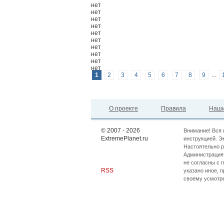
нет
нет
нет
нет
нет
нет
нет
нет
нет
нет
1
2
3
4
5
6
7
8
9
...
О проекте
Правила
Наши
© 2007 - 2026
Внимание! Вся 
ExtremePlanet.ru
инструкцией. Э
Настоятельно р
Администрация 
не согласны с 
RSS
указано иное, 
своему усмотр