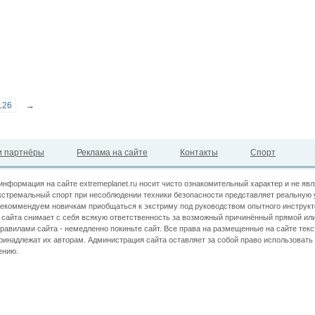
126
→
 партнёры
Реклама на сайте
Контакты
Спорт
информация на сайте extremeplanet.ru носит чисто ознакомительный характер и не яв
кстремальный спорт при несоблюдении техники безопасности представляет реальную 
екоммендуем новичкам приобщаться к экстриму под руководством опытного инструкт
сайта снимает с себя всякую ответственность за возможный причинённый прямой или
правилами сайта - немедленно покиньте сайт. Все права на размещенные на сайте текс
принадлежат их авторам. Администрация сайта оставляет за собой право использова
ению.