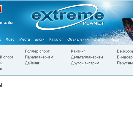
рта. Вы
о
Фото
Места
Блоги
Каталог
Объявления
Статьи
Игры
Роллер спорт
Кайтинг
Вейкбор
й спорт
Парапланеризм
Дельтапланеризм
Виндсер
жи
Дайвинг
Другой экстрим
Парусны
я
ы