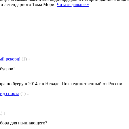
ями легендарного Тома Мори.
Читать дальше »
ый рекорд!
(1) ↓
буеров!
ра по буеру в 2014 г в Неваде. Пока единственный от России.
ид спорта
(1) ↓
1) ↓
оуборд для начинающего?