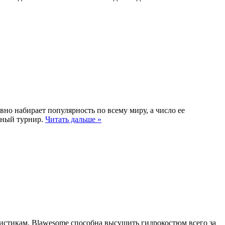
о набирает популярность по всему миру, а число ее
ьный турнир.
Читать дальше »
истикам, Blawesome способна высушить гидрокостюм всего за