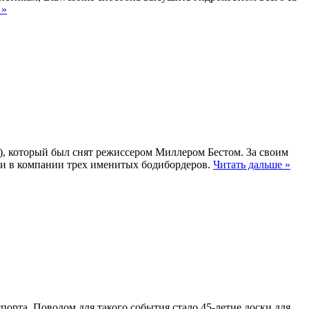
 »
), который был снят режиссером Миллером Бестом. За своим
аити в компании трех именитых бодибордеров.
Читать дальше »
орта. Поводом для такого события стало 45-летие доски для