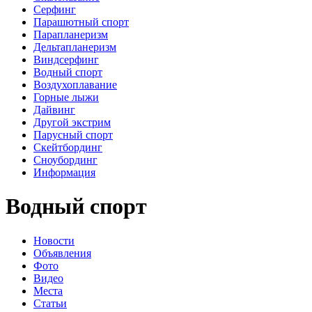
Серфинг
Парашютный спорт
Парапланеризм
Дельтапланеризм
Виндсерфинг
Водный спорт
Воздухоплавание
Горные лыжи
Дайвинг
Другой экстрим
Парусный спорт
Скейтбординг
Сноубординг
Информация
Водный спорт
Новости
Объявления
Фото
Видео
Места
Статьи