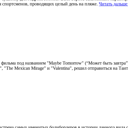
я спортсменов, проводящих целый день на пляже.
Читать дальше
о фильма под названием "Maybe Tomorrow" (“Может быть завтра”
", "The Mexican Mirage" и "Valentina", решил отправиться на Т
стреча самых именитых бодибордеров в истории данного вида сп