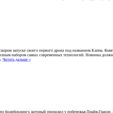
скором запуске своего первого дрона под названием Karma. Ком
полным набором самых современных технологий. Новинка должна 
а.
Читать дальше »
o по бодибордингу, который проходил у побережья Прайя-Гранде