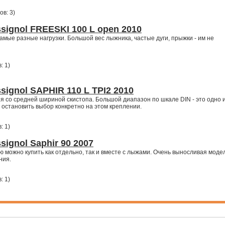
ов: 3
)
ignol FREESKI 100 L open 2010
амые разные нагрузки. Большой вес лыжника, частые дуги, прыжки - им не
: 1
)
gnol SAPHIR 110 L TPI2 2010
 со средней шириной скистопа. Большой диапазон по шкале DIN - это одно 
 остановить выбор конкретно на этом креплении.
: 1
)
gnol Saphir 90 2007
ю можно купить как отдельно, так и вместе с лыжами. Очень выносливая моде
ния.
: 1
)