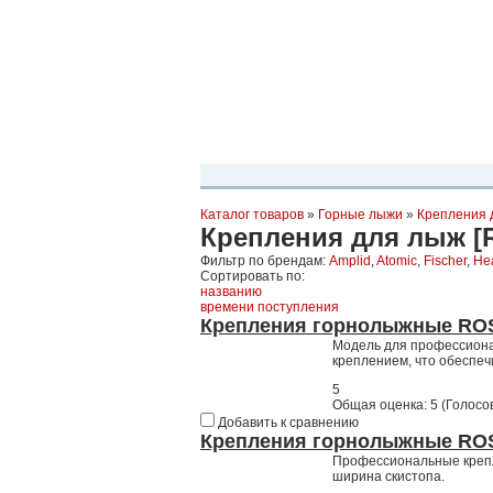
Планета Экстрима
-
сообщество любителей экстремального спо
можете
присоединиться!
Главная
Пресс-релиз
Новости
Виде
Каталог товаров
»
Горные лыжи
»
Крепления 
Крепления для лыж [R
Фильтр по брендам:
Amplid
,
Atomic
,
Fischer
,
He
Сортировать по:
названию
времени поступления
Крепления горнолыжные ROS
Модель для профессионал
креплением, что обеспеч
5
Общая оценка:
5
(
Голосов
Добавить к сравнению
Крепления горнолыжные RO
Профессиональные крепл
ширина скистопа.