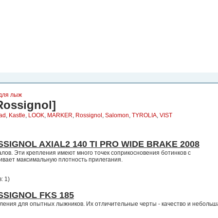
рта. Вы
о
Фото
Места
Блоги
Каталог
Объявления
Статьи
Игры
для лыж
ossignol]
ad
,
Kastle
,
LOOK
,
MARKER
,
Rossignol
,
Salomon
,
TYROLIA
,
VIST
SIGNOL AXIAL2 140 TI PRO WIDE BRAKE 2008
ов. Эти крепления имеют много точек соприкосновения ботинков с
ивает максимальную плотность прилегания.
: 1
)
SSIGNOL FKS 185
ения для опытных лыжников. Их отличительные черты - качество и небольш