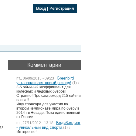
Вход
|
Регистрация
Комментарии
Greenbird
пт., 06/09/2013 - 09:23
устанавливает новый рекорд!
(1) ↓
3-5 обычный коэффициент для
колёсных и ледовых буеров!
Странно! Про сам рекорд 215 км/ч ни
слова!!!
Ищу спонсора для участия во
втором чемпионате мира по буеру в
2014 г в Неваде. Пока единственный
от России.
Бодибилдинг
вт., 27/11/2012 - 13:18
ая
- уникальный вид спорта
(1) ↓
Интересно!