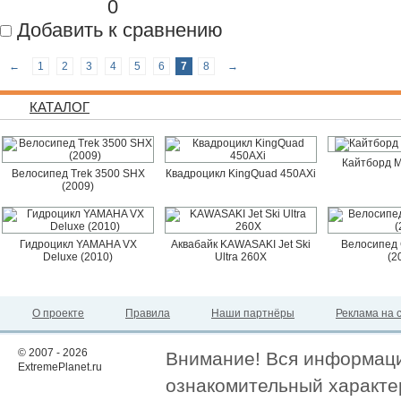
0
Добавить к сравнению
←
1
2
3
4
5
6
7
8
→
КАТАЛОГ
Кайтборд M
Велосипед Trek 3500 SHX
Квадроцикл KingQuad 450AXi
(2009)
Гидроцикл YAMAHA VX
Аквабайк KAWASAKI Jet Ski
Велосипед 
Deluxe (2010)
Ultra 260X
(2
О проекте
Правила
Наши партнёры
Реклама на 
© 2007 - 2026
Внимание! Вся информация
ExtremePlanet.ru
ознакомительный характер