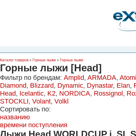
Планета Экстрима
-
сообщество любителей экстремального спорта. Вы
можете
присоединиться!
Главная
Пресс-релиз
Новости
Видео
Фото
Места
Блоги
Ка
Каталог товаров
»
Горные лыжи
»
Горные лыжи
Горные лыжи [Head]
Фильтр по брендам:
Amplid
,
ARMADA
,
Atom
Diamond
,
Blizzard
,
Dynamic
,
Dynastar
,
Elan
,
Head
,
Icelantic
,
K2
,
NORDICA
,
Rossignol
,
Ro
STOCKLI
,
Volant
,
Volkl
Сортировать по:
названию
времени поступления
Лыжи Head WORLDCUP i. SL S