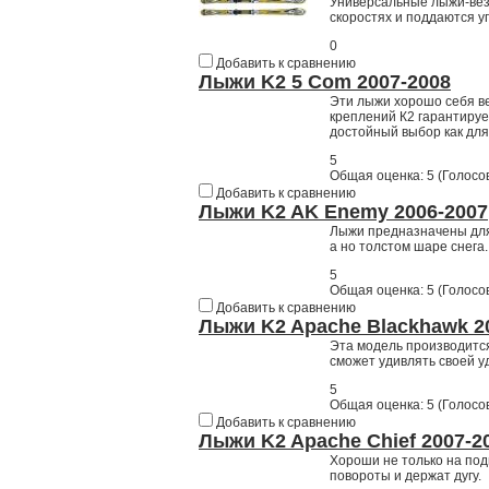
Универсальные лыжи-вез
скоростях и поддаются у
0
Добавить к сравнению
Лыжи K2 5 Com 2007-2008
Эти лыжи хорошо себя в
креплений К2 гарантируе
достойный выбор как для
5
Общая оценка:
5
(
Голосов
Добавить к сравнению
Лыжи K2 AK Enemy 2006-2007
Лыжи предназначены для 
а но толстом шаре снега
5
Общая оценка:
5
(
Голосов
Добавить к сравнению
Лыжи K2 Apache Blackhawk 2
Эта модель производится
сможет удивлять своей у
5
Общая оценка:
5
(
Голосов
Добавить к сравнению
Лыжи K2 Apache Chief 2007-2
Хороши не только на под
повороты и держат дугу.