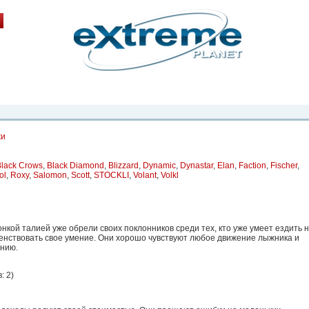
рта. Вы
о
Фото
Места
Блоги
Каталог
Объявления
Статьи
Игры
жи
Black Crows
,
Black Diamond
,
Blizzard
,
Dynamic
,
Dynastar
,
Elan
,
Faction
,
Fischer
,
ol
,
Roxy
,
Salomon
,
Scott
,
STOCKLI
,
Volant
,
Volkl
нкой талией уже обрели своих поклонников среди тех, кто уже умеет ездить 
енствовать свое умение. Они хорошо чувствуют любое движение лыжника и
ению.
: 2
)