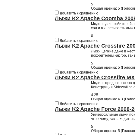
5
Общая оценка:
5
(
Голосов
Добавить к сравнению
Лыжи K2 Apache Coomba 2008
Модель для любителей а
ход и выносливость лыж 
0
Добавить к сравнению
Лыжи K2 Apache Crossfire 20
Лыжи цепкие даже в жестк
покорителем как гор, так
5
Общая оценка:
5
(
Голосов
Добавить к сравнению
Лыжи K2 Apache Crossfire MX
Модель предназначена дл
Конструкция Sidewall со
4.25
Общая оценка:
4.3
(
Голос
Добавить к сравнению
Лыжи K2 Apache Force 2008-2
Универсальные лыжи пок
что к чему, как заходить
5
Общая оценка:
5
(
Голосов