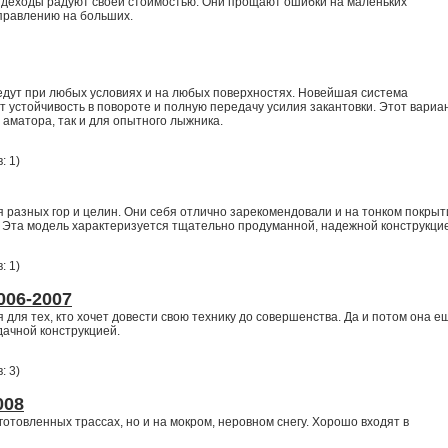
деходы радуют своей стоимостью. Они прощают ошибки на маленьких
правлению на больших.
едут при любых условиях и на любых поверхностях. Новейшая система
т устойчивость в повороте и полную передачу усилия закантовки. Этот вариан
 аматора, так и для опытного лыжника.
: 1
)
разных гор и целин. Они себя отлично зарекомендовали и на тонком покрыт
. Эта модель характеризуется тщательно продуманной, надежной конструкци
: 1
)
006-2007
 для тех, кто хочет довести свою технику до совершенства. Да и потом она е
дачной конструкцией.
: 3
)
008
готовленных трассах, но и на мокром, неровном снегу. Хорошо входят в