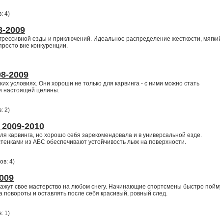
: 4
)
-2009
грессивной езды и приключений. Идеальное распределение жесткости, мягки
просто вне конкуренции.
08-2009
их условиях. Они хороши не только для карвинга - с ними можно стать
 и настоящей целины.
: 2
)
 2009-2010
я карвинга, но хорошо себя зарекомендовала и в универсальной езде.
 стенками из АБС обеспечивают устойчивость лыж на поверхности.
ов: 4
)
009
ажут свое мастерство на любом снегу. Начинающие спортсмены быстро пойм
 на повороты и оставлять после себя красивый, ровный след.
: 1
)