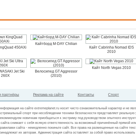
Кайтборд M-DAY Chilian
ingQuad 450AXi
Кайт Cabrinha Nomad IDS
2010
Кайт North Vegas 2010
ASAKI Jet Ski
Велосипед GT Aggressor
a 260X
(2010)
 партнёры
Реклама на сайте
Контакты
Спорт
информация на сайте extremeplanet.ru носит чисто ознакомительный характер и не яв
кстремальный спорт при несоблюдении техники безопасности представляет реальную 
екоммендуем новичкам приобщаться к экстриму под руководством опытного инструкт
сайта снимает с себя всякую ответственность за возможный причинённый прямой или
правилами сайта - немедленно покиньте сайт. Все права на размещенные на сайте текс
принадлежат их авторам. Администрация сайта оставляет за собой право использова