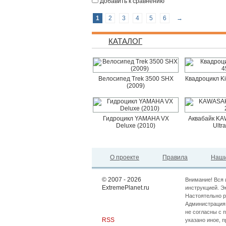
Добавить к сравнению
1
2
3
4
5
6
→
КАТАЛОГ
Велосипед Trek 3500 SHX
Квадроцикл K
(2009)
Гидроцикл YAMAHA VX
Аквабайк KAW
Deluxe (2010)
Ultr
О проекте
Правила
Наши
© 2007 - 2026
Внимание! Вся 
ExtremePlanet.ru
инструкцией. Э
Настоятельно р
Администрация 
не согласны с 
RSS
указано иное, 