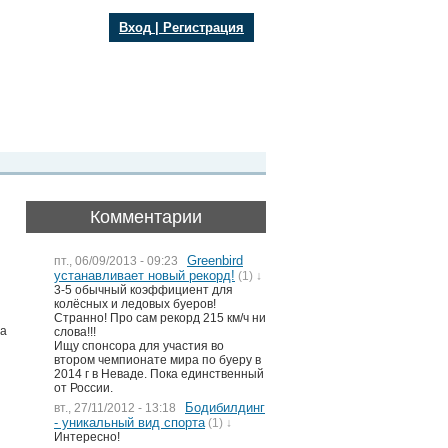
Вход
|
Регистрация
Комментарии
Greenbird
пт., 06/09/2013 - 09:23
устанавливает новый рекорд!
(1) ↓
3-5 обычный коэффициент для
колёсных и ледовых буеров!
Странно! Про сам рекорд 215 км/ч ни
на
слова!!!
Ищу спонсора для участия во
втором чемпионате мира по буеру в
2014 г в Неваде. Пока единственный
от России.
Бодибилдинг
вт., 27/11/2012 - 13:18
- уникальный вид спорта
(1) ↓
Интересно!