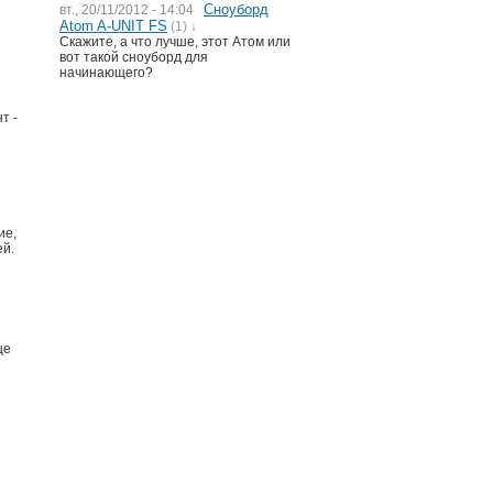
Сноуборд
вт., 20/11/2012 - 14:04
Atom A-UNIT FS
(1) ↓
Скажите, а что лучше, этот Атом или
вот такой сноуборд для
начинающего?
т -
ие,
ей.
ще