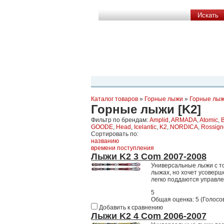
Планета Экстрима
-
сообщество любителей экстремального спо
можете
присоединиться!
Главная
Пресс-релиз
Новости
Виде
Каталог товаров
»
Горные лыжи
»
Горные лы
Горные лыжи [K2]
Фильтр по брендам:
Amplid
,
ARMADA
,
Atomic
,
GOODE
,
Head
,
Icelantic
,
K2
,
NORDICA
,
Rossign
Сортировать по:
названию
времени поступления
Лыжи K2 3 Com 2007-2008
Универсальные лыжи с то
лыжах, но хочет усоверш
легко поддаются управл
5
Общая оценка:
5
(
Голосов
Добавить к сравнению
Лыжи K2 4 Com 2006-2007