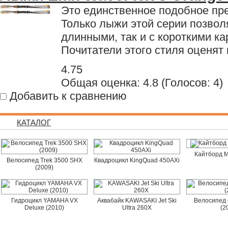
Это единственное подобное пр
Только лыжи этой серии позволя
длинными, так и с короткими к
Почитатели этого стиля оценят 
4.75
Общая оценка:
4.8
(
Голосов: 4
)
Добавить к сравнению
КАТАЛОГ
Кайтборд M
Велосипед Trek 3500 SHX
Квадроцикл KingQuad 450AXi
(2009)
Гидроцикл YAMAHA VX
Аквабайк KAWASAKI Jet Ski
Велосипед 
Deluxe (2010)
Ultra 260X
(2