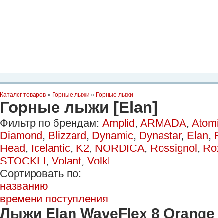
Планета Экстрима
-
сообщество любителей экстремального спорта. Вы
можете
присоединиться!
Главная
Пресс-релиз
Новости
Видео
Фото
Места
Блоги
Ка
Каталог товаров
»
Горные лыжи
»
Горные лыжи
Горные лыжи [Elan]
Фильтр по брендам:
Amplid
,
ARMADA
,
Atom
Diamond
,
Blizzard
,
Dynamic
,
Dynastar
,
Elan
,
Head
,
Icelantic
,
K2
,
NORDICA
,
Rossignol
,
Ro
STOCKLI
,
Volant
,
Volkl
Сортировать по:
названию
времени поступления
Лыжи Elan WaveFlex 8 Orange