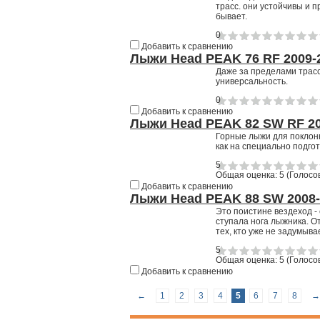
трасс. они устойчивы и 
бывает.
0
Добавить к сравнению
Лыжи Head PEAK 76 RF 2009-
Даже за пределами трасс
универсальность.
0
Добавить к сравнению
Лыжи Head PEAK 82 SW RF 20
Горные лыжи для поклонн
как на специально подгот
5
Общая оценка:
5
(
Голосов
Добавить к сравнению
Лыжи Head PEAK 88 SW 2008-
Это поистине вездеход -
ступала нога лыжника. О
тех, кто уже не задумыва
5
Общая оценка:
5
(
Голосов
Добавить к сравнению
←
1
2
3
4
5
6
7
8
→