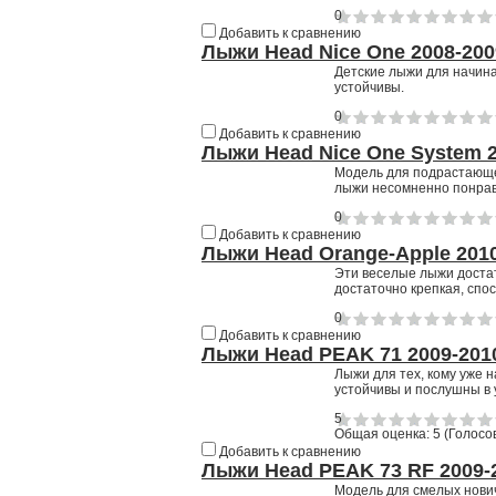
0
Добавить к сравнению
Лыжи Head Nice One 2008-200
Детские лыжи для начина
устойчивы.
0
Добавить к сравнению
Лыжи Head Nice One System 2
Модель для подрастающе
лыжи несомненно понра
0
Добавить к сравнению
Лыжи Head Orange-Apple 2010
Эти веселые лыжи достат
достаточно крепкая, спо
0
Добавить к сравнению
Лыжи Head PEAK 71 2009-201
Лыжи для тех, кому уже 
устойчивы и послушны в 
5
Общая оценка:
5
(
Голосов
Добавить к сравнению
Лыжи Head PEAK 73 RF 2009-
Модель для смелых нович