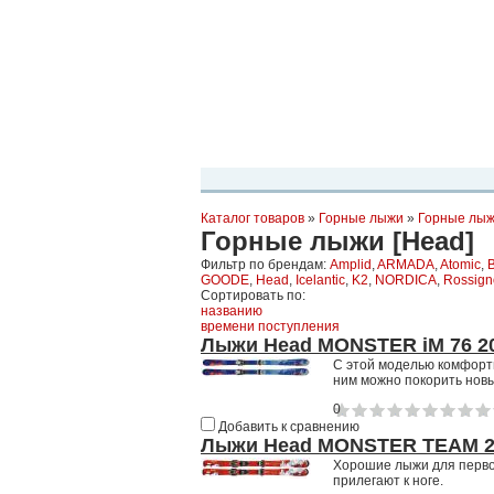
Планета Экстрима
-
сообщество любителей экстремального спо
можете
присоединиться!
Главная
Пресс-релиз
Новости
Виде
Каталог товаров
»
Горные лыжи
»
Горные лы
Горные лыжи [Head]
Фильтр по брендам:
Amplid
,
ARMADA
,
Atomic
,
GOODE
,
Head
,
Icelantic
,
K2
,
NORDICA
,
Rossign
Сортировать по:
названию
времени поступления
Лыжи Head MONSTER iM 76 20
С этой моделью комфортно
ним можно покорить нов
0
Добавить к сравнению
Лыжи Head MONSTER TEAM 2
Хорошие лыжи для перво
прилегают к ноге.