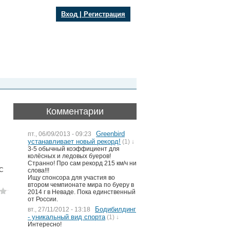
Вход
|
Регистрация
Комментарии
Greenbird
пт., 06/09/2013 - 09:23
устанавливает новый рекорд!
(1) ↓
3-5 обычный коэффициент для
колёсных и ледовых буеров!
Странно! Про сам рекорд 215 км/ч ни
 С
слова!!!
Ищу спонсора для участия во
втором чемпионате мира по буеру в
2014 г в Неваде. Пока единственный
от России.
Бодибилдинг
вт., 27/11/2012 - 13:18
- уникальный вид спорта
(1) ↓
Интересно!