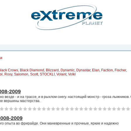
рта. Вы
о
Фото
Места
Блоги
Каталог
Объявления
Статьи
Игры
жи
Black Crows
,
Black Diamond
,
Blizzard
,
Dynamic
,
Dynastar
,
Elan
,
Faction
,
Fischer
,
ol
,
Roxy
,
Salomon
,
Scott
,
STOCKLI
,
Volant
,
Volkl
08-2009
 везде - и на трассе, и в рыхлом снегу. настоящий монстр - гроза лыжников.
ые вершины мастерства.
008-2009
го опыта во фрирайде. Они маневренные и прочные, яркие и надежно