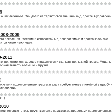
9
ющих лыжников. Они долго не теряют свой внешний вид, просты в управлени
008-2009
го поколения. Жесткие и износостойкие, поворотливые и просто красивые
вятся юным лыжницам.
-2011
очно легкие, они хорошо управляются и скользят по лыжной трассе. Модель
собная вынести большие нагрузки.
0
наскучили подготовленные трассы, и душа требует менее спокойной езды. Он
управлении.
: 1
)
2010
ков, которые готовы поучиться езде на лыжах за пределами подготовленных