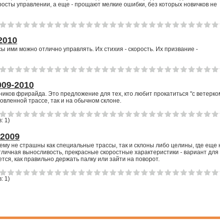
просты управлении, а еще - прощают мелкие ошибки, без которых новичков не
2010
ы ими можно отлично управлять. Их стихия - скорость. Их призвание -
09-2010
иков фрирайда. Это предложение для тех, кто любит прокатиться "с ветерко
овленной трассе, так и на обычном склоне.
: 1
)
2009
 ему не страшны как специальные трассы, так и склоны либо целины, где еще 
тличная выносливость, прекрасные скоростные характеристики - вариант для
ется, как правильно держать палку или зайти на поворот.
: 1
)