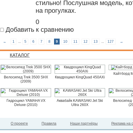
стильно! Послушная модель, ко
на прогулках.
0
Добавить к сравнению
←
1
...
5
6
7
8
9
10
11
12
13
...
127
→
КАТАЛОГ
Кайтборд M
Велосипед Trek 3500 SHX
Квадроцикл KingQuad 450AXi
(2009)
Гидроцикл YAMAHA VX
Аквабайк KAWASAKI Jet Ski
Велосипед 
Deluxe (2010)
Ultra 260X
(2
О проекте
Правила
Наши партнёры
Реклама на 