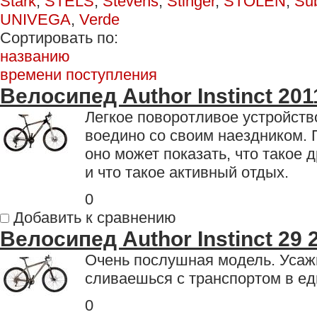
Stark
,
STELS
,
Stevens
,
Stinger
,
STOLEN
,
Su
UNIVEGA
,
Verde
Сортировать по:
названию
времени поступления
Велосипед Author Instinct 201
Легкое поворотливое устройств
воедино со своим наездником. 
оно может показать, что такое 
и что такое активный отдых.
0
Добавить к сравнению
Велосипед Author Instinct 29 
Очень послушная модель. Усажи
сливаешься с транспортом в ед
0