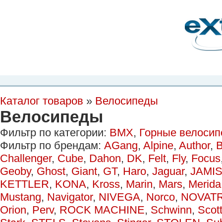
Планета Экстрима
-
сообщество любителей экстремального спорта. Вы
можете
присоединиться!
Главная
Пресс-релиз
Новости
Видео
Фото
Места
Блоги
Ка
Каталог товаров
»
Велосипеды
Велосипеды
Фильтр по категории:
BMX
,
Горные велоси
Фильтр по брендам:
AGang
,
Alpine
,
Author
,
B
Challenger
,
Cube
,
Dahon
,
DK
,
Felt
,
Fly
,
Focus
Geoby
,
Ghost
,
Giant
,
GT
,
Haro
,
Jaguar
,
JAMI
KETTLER
,
KONA
,
Kross
,
Marin
,
Mars
,
Merida
Mustang
,
Navigator
,
NIVEGA
,
Norco
,
NOVAT
Orion
,
Perv
,
ROCK MACHINE
,
Schwinn
,
Scot