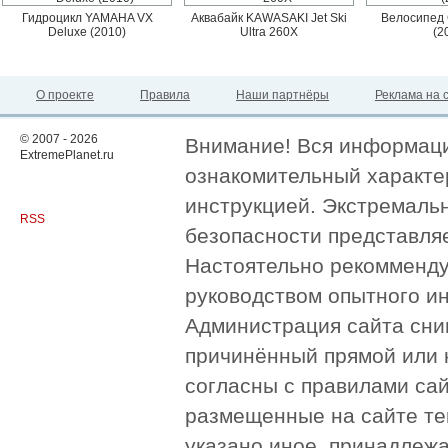
Гидроцикл YAMAHA VX
Аквабайк KAWASAKI Jet Ski
Велосипед 
Deluxe (2010)
Ultra 260X
(2
О проекте
Правила
Наши партнёры
Реклама на 
© 2007 - 2026
Внимание! Вся информация
ExtremePlanet.ru
ознакомительный характер
инструкцией. Экстремаль
RSS
безопасности представля
Настоятельно рекомменду
руководством опытного и
Администрация сайта сни
причинённый прямой или 
согласны с правилами сай
размещенные на сайте те
указано иное, принадлежа