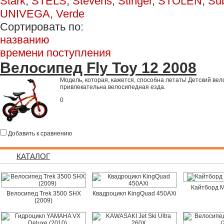
Stark
,
STELS
,
Stevens
,
Stinger
,
STOLEN
,
Su
UNIVEGA
,
Verde
Сортировать по:
названию
времени поступления
Велосипед Fly Toy 12 2008
Модель, которая, кажется, способна летать! Детский вел
привлекательна велосипедная езда.
0
Добавить к сравнению
КАТАЛОГ
Кайтборд M
Велосипед Trek 3500 SHX
Квадроцикл KingQuad 450AXi
(2009)