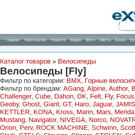
Планета Экстрима
-
сообщество любителей экстремального спорта. Вы
можете
присоединиться!
Главная
Пресс-релиз
Новости
Видео
Фото
Места
Блоги
Ка
Каталог товаров
»
Велосипеды
Велосипеды [Fly]
Фильтр по категории:
BMX
,
Горные велоси
Фильтр по брендам:
AGang
,
Alpine
,
Author
,
B
Challenger
,
Cube
,
Dahon
,
DK
,
Felt
,
Fly
,
Focus
Geoby
,
Ghost
,
Giant
,
GT
,
Haro
,
Jaguar
,
JAMI
KETTLER
,
KONA
,
Kross
,
Marin
,
Mars
,
Merida
Mustang
,
Navigator
,
NIVEGA
,
Norco
,
NOVAT
Orion
,
Perv
,
ROCK MACHINE
,
Schwinn
,
Scot