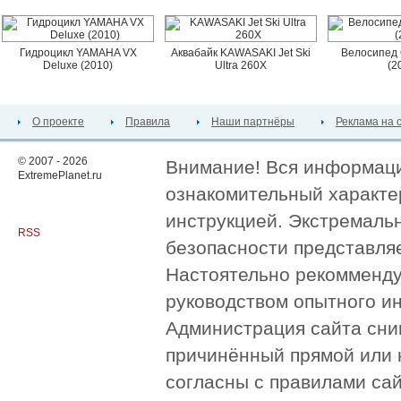
Гидроцикл YAMAHA VX
Аквабайк KAWASAKI Jet Ski
Велосипед 
Deluxe (2010)
Ultra 260X
(2
О проекте
Правила
Наши партнёры
Реклама на 
© 2007 - 2026
Внимание! Вся информация
ExtremePlanet.ru
ознакомительный характер
инструкцией. Экстремаль
RSS
безопасности представля
Настоятельно рекомменду
руководством опытного и
Администрация сайта сни
причинённый прямой или 
согласны с правилами сай