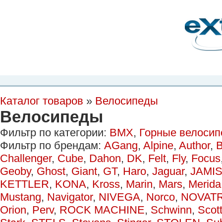
Планета Экстрима
-
сообщество любителей экстремального спорта. Вы
можете
присоединиться!
Главная
Пресс-релиз
Новости
Видео
Фото
Места
Блоги
Ка
Каталог товаров
»
Велосипеды
Велосипеды
Фильтр по категории:
BMX
,
Горные велоси
Фильтр по брендам:
AGang
,
Alpine
,
Author
,
B
Challenger
,
Cube
,
Dahon
,
DK
,
Felt
,
Fly
,
Focus
Geoby
,
Ghost
,
Giant
,
GT
,
Haro
,
Jaguar
,
JAMI
KETTLER
,
KONA
,
Kross
,
Marin
,
Mars
,
Merida
Mustang
,
Navigator
,
NIVEGA
,
Norco
,
NOVAT
Orion
,
Perv
,
ROCK MACHINE
,
Schwinn
,
Scot