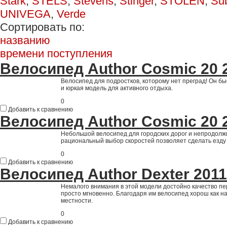
Stark
,
STELS
,
Stevens
,
Stinger
,
STOLEN
,
Su
UNIVEGA
,
Verde
Сортировать по:
названию
времени поступления
Велосипед Author Cosmic 20 
Велосипед для подростков, которому нет преград! Он бы
и юркая модель для активного отдыха.
0
Добавить к сравнению
Велосипед Author Cosmic 20 
Небольшой велосипед для городских дорог и непродолж
рациональный выбор скоростей позволяет сделать езду
0
Добавить к сравнению
Велосипед Author Dexter 2011
Немалого внимания в этой модели достойно качество пе
просто мгновенно. Благодаря им велосипед хорош как на 
местности.
0
Добавить к сравнению