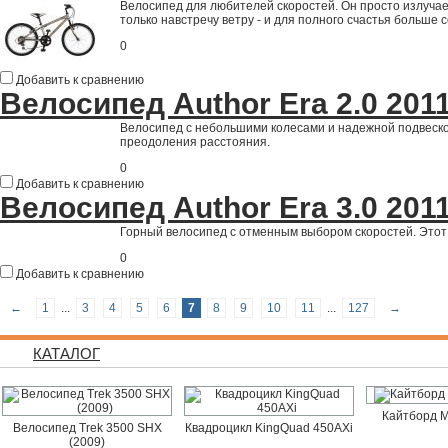
Велосипед для любителей скоростей. Он просто излучае
только навстречу ветру - и для полного счастья больше с
0
Добавить к сравнению
Велосипед Author Era 2.0 201
Велосипед с небольшими колесами и надежной подвеской
преодоления расстояния.
0
Добавить к сравнению
Велосипед Author Era 3.0 201
Горный велосипед с отменным выбором скоростей. Этот 
0
Добавить к сравнению
←
1
...
3
4
5
6
7
8
9
10
11
...
127
→
КАТАЛОГ
Кайтборд M
Велосипед Trek 3500 SHX
Квадроцикл KingQuad 450AXi
(2009)