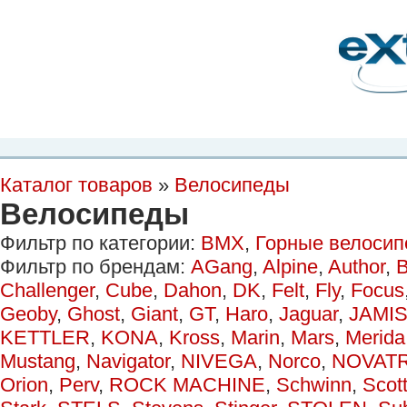
Планета Экстрима
-
сообщество любителей экстремального спорта. Вы
можете
присоединиться!
Главная
Пресс-релиз
Новости
Видео
Фото
Места
Блоги
Ка
Каталог товаров
»
Велосипеды
Велосипеды
Фильтр по категории:
BMX
,
Горные велоси
Фильтр по брендам:
AGang
,
Alpine
,
Author
,
B
Challenger
,
Cube
,
Dahon
,
DK
,
Felt
,
Fly
,
Focus
Geoby
,
Ghost
,
Giant
,
GT
,
Haro
,
Jaguar
,
JAMI
KETTLER
,
KONA
,
Kross
,
Marin
,
Mars
,
Merida
Mustang
,
Navigator
,
NIVEGA
,
Norco
,
NOVAT
Orion
,
Perv
,
ROCK MACHINE
,
Schwinn
,
Scot