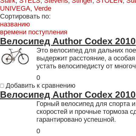
Stark
,
STELS
,
Stevens
,
Stinger
,
STOLEN
,
Su
UNIVEGA
,
Verde
Сортировать по:
названию
времени поступления
Велосипед Author Codex 2010
Это велосипед для дальних пое
выдержит расстояние, а особая
устать велосипедисту от многоч
0
Добавить к сравнению
Велосипед Author Codex 2010
Горный велосипед для спорта 
скоростей и прочные тормоза с
гарантировано успешной.
0