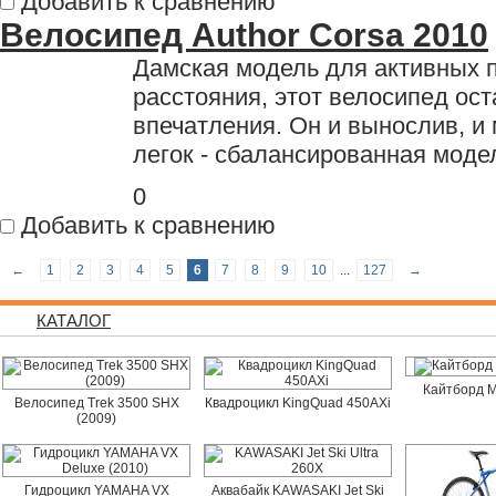
Добавить к сравнению
Велосипед Author Corsa 2010
Дамская модель для активных п
расстояния, этот велосипед ос
впечатления. Он и вынослив, и 
легок - сбалансированная моде
0
Добавить к сравнению
←
1
2
3
4
5
6
7
8
9
10
...
127
→
КАТАЛОГ
Кайтборд M
Велосипед Trek 3500 SHX
Квадроцикл KingQuad 450AXi
(2009)
Гидроцикл YAMAHA VX
Аквабайк KAWASAKI Jet Ski