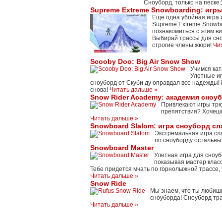
Сноуборд, только на песке:
Supreme Extreme Snowboarding: игр
Еще одна убойная игра 
Supreme Extreme Snowbo
познакомиться с этим в
Выбирай трассы для сноу
строгие члены жюри!
Чи
Scooby Doo: Big Air Snow Show
Учимся кат
Улетные иг
сноуборд от Скуби ду оправдал все надежды! 
снова!
Читать дальше »
Snow Rider Academy: академия сноу
Привлекают игры трюк
препятствия? Хочешь
Читать дальше »
Snowboard Slalom: игра сноуборд с
Экстремальная игра сл
по сноуборду остальн
Snowboard Master
Улетная игра для сноуб
показывая мастер класс
Тебе придется мчать по горнолыжной трассе,
Читать дальше »
Snow Ride
Мы знаем, что ты любиш
сноуборда! Сноуборд тр
Читать дальше »