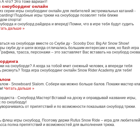
) А что? Это тоже вариант!
ы сноубординг онлайн
из серии игры сноубординг онлайн для любителей экстремальных катаний -
arding! Подобные игры трюки на сноуборде позволят тебе ближе
идом спорта!
борда и сноуборд райдера и вперед! Помни, что в игре тебя будут судить
тать дальше »
аться на сноуборде вместе со Скуби ду - Scooby Doo: Big Air Snow Show!
ры скуби ду и шеги всегда отличались большим интересам к ним, но flash игра
Графика, трасса, персонажи – это заставляет Вас вставать на сноуборд снова
бординга
и на сноуборде? А когда за тобой мчит снежный человек, а впереди тебя
 рискнуть? Тогда игра сноубординг онлайн Snow Rider Academy для тебя!
лалом
алом - Snowboard Slalom. Собери как можно больше балов. Покажи мастер кл
ым!
Читать дальше »
ордиста - Сноуборд Мастер! Вставай на доску и оправдывай название игры,
 по сноуборду!
 уворачиваясь от припятствий и по возможности показывая сноуборд трюки.
ь флеш игры сноуборд. Поэтому держи Rufus Snow Ride – игра для любителе
асса полна препятствий и возможностей для выполнения трюка.