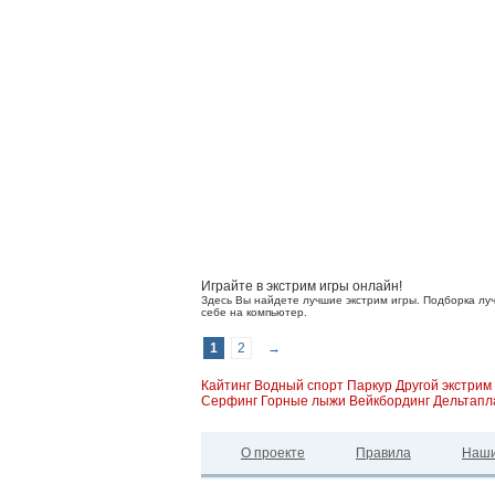
Играйте в экстрим игры онлайн!
Здесь Вы найдете лучшие экстрим игры. Подборка луч
себе на компьютер.
1
2
→
Кайтинг
Водный спорт
Паркур
Другой экстрим
Серфинг
Горные лыжи
Вейкбординг
Дельтапл
О проекте
Правила
Наши