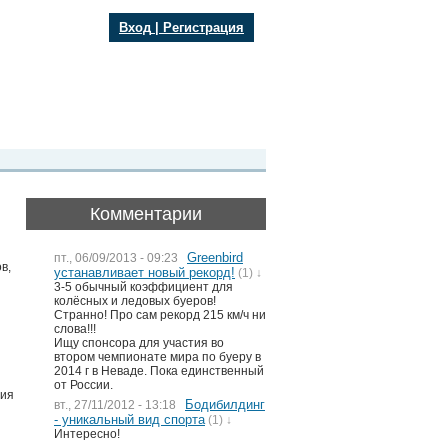
Вход
|
Регистрация
Комментарии
Greenbird
пт., 06/09/2013 - 09:23
в,
устанавливает новый рекорд!
(1) ↓
3-5 обычный коэффициент для
колёсных и ледовых буеров!
Странно! Про сам рекорд 215 км/ч ни
слова!!!
Ищу спонсора для участия во
втором чемпионате мира по буеру в
2014 г в Неваде. Пока единственный
от России.
вия
Бодибилдинг
вт., 27/11/2012 - 13:18
- уникальный вид спорта
(1) ↓
Интересно!