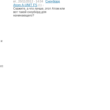
Сноуборд
вт., 20/11/2012 - 14:04
Atom A-UNIT FS
(1) ↓
Скажите, а что лучше, этот Атом или
вот такой сноуборд для
начинающего?
 и
асс
й