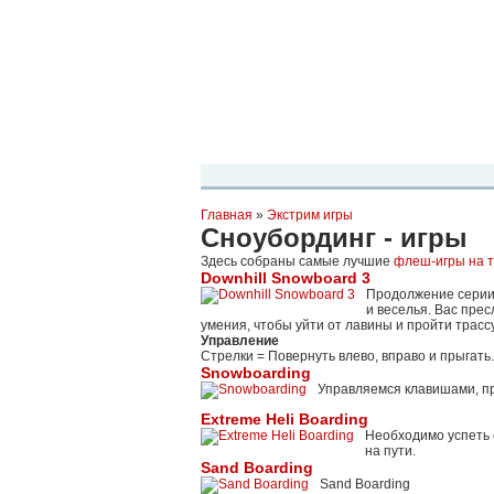
Планета Экстрима
-
сообщество любителей экстремального спо
можете
присоединиться!
Главная
Пресс-релиз
Новости
Виде
Главная
»
Экстрим игры
Сноубординг - игры
Здесь собраны самые лучшие
флеш-игры на т
Downhill Snowboard 3
Продолжение серии 
и веселья. Вас пре
умения, чтобы уйти от лавины и пройти трасс
Управление
Стрелки = Повернуть влево, вправо и прыгать.
Snowboarding
Управляемся клавишами, про
Extreme Heli Boarding
Необходимо успеть 
на пути.
Sand Boarding
Sand Boarding