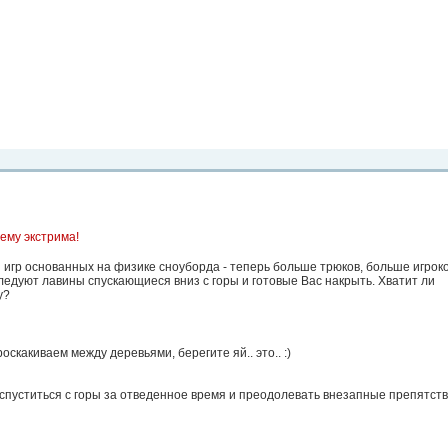
рта. Вы
о
Фото
Места
Блоги
Каталог
Объявления
Статьи
Игры
ему экстрима!
игр основанных на физике сноуборда - теперь больше трюков, больше игроко
следуют лавины спускающиеся вниз с горы и готовые Вас накрыть. Хватит ли
у?
скакиваем между деревьями, берегите яй.. это.. :)
спуститься с горы за отведенное время и преодолевать внезапные препятст