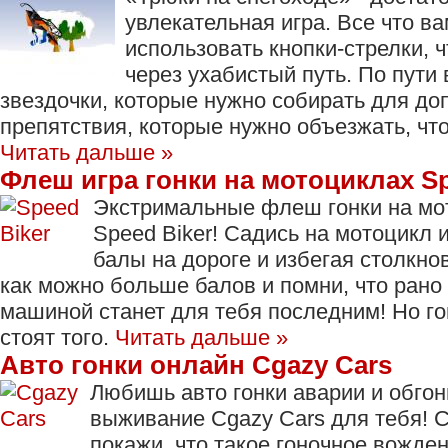
увлекательная игра. Все что ва
использовать кнопки-стрелки, 
через ухабистый путь. По пути 
звездочки, которые нужно собирать для до
препятствия, которые нужно объезжать, чт
Читать дальше »
Флеш игра гонки на мотоциклах Sp
Экстримальные флеш гонки на мот
Speed Biker! Садись на мотоцикл 
балы на дороге и избегая столкн
как можно больше балов и помни, что рано
машиной станет для тебя последним! Но го
стоят того.
Читать дальше »
Авто гонки онлайн Cgazy Cars
Любишь авто гонки аварии и обгон
выживание Cgazy Cars для тебя! 
покажи, что такое гоночное вожде