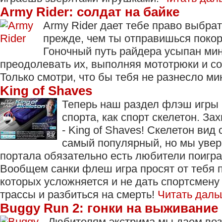
Army Rider: солдат на байке
Army Rider дает тебе право выбра
прежде, чем ты отправишься покор
Гоночный путь райдера усыпан мин
преодолевать их, выполняя мототрюки и со
Только смотри, что бы тебя не разнесло ми
King of Shaves
Теперь наш раздел флэш игры 
спорта, как спорт скелетон. З
- King of Shaves! Скелетон вид
самый популярный, но мы увер
портала обязательно есть любители поигра
Вообщем санки флеш игра просят от тебя п
которых усложняется и не дать спортсмену
трассы и разбиться на смерть!
Читать даль
Buggy Run 2: гонки на выживание
Любителям экстрима мы даем воз