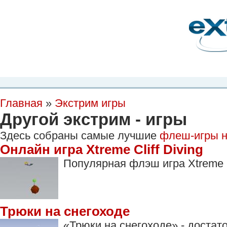
Планета Экстрима
-
сообщество любителей экстремального спорта. Вы
можете
присоединиться!
Главная
Пресс-релиз
Новости
Видео
Фото
Места
Блоги
Ка
Главная
»
Экстрим игры
Другой экстрим - игры
Здесь собраны самые лучшие
флеш-игры н
Онлайн игра Xtreme Cliff Diving
Популярная флэш игра Xtreme Cl
Трюки на снегоходе
«Трюки на снегоходе» - достат