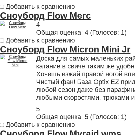
Добавить к сравнению
Сноуборд Flow Merc
4
Общая оценка:
4
(
Голосов: 1
)
Добавить к сравнению
Сноуборд Flow Micron Mini Jr
Доска для самых маленьких рай
катание в свиче таким же удобн
Хочешь езжай правой ногой впе
Чистый фан! База Optix EZ прид
любой сезон даже без парафина
любыми скоростями, трюками и
5
Общая оценка:
5
(
Голосов: 1
)
Добавить к сравнению
Сноуборд Flow Myraid wms