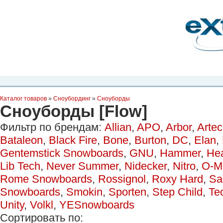
Планета Экстрима
-
сообщество любителей экстремального спорта. Вы
можете
присоединиться!
Главная
Пресс-релиз
Новости
Видео
Фото
Места
Блоги
Ка
Каталог товаров
»
Сноубординг
»
Сноуборды
Сноуборды [Flow]
Фильтр по брендам:
Allian
,
APO
,
Arbor
,
Arte
Bataleon
,
Black Fire
,
Bone
,
Burton
,
DC
,
Elan
,
Gentemstick Snowboards
,
GNU
,
Hammer
,
He
Lib Tech
,
Never Summer
,
Nidecker
,
Nitro
,
O-M
Rome Snowboards
,
Rossignol
,
Roxy Hard
,
Sa
Snowboards
,
Smokin
,
Sporten
,
Step Child
,
Te
Unity
,
Volkl
,
YESnowboards
Сортировать по: