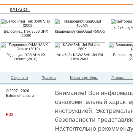
КАТАЛОГ
Кайтборд M
Велосипед Trek 3500 SHX
Квадроцикл KingQuad 450AXi
(2009)
Гидроцикл YAMAHA VX
Аквабайк KAWASAKI Jet Ski
Велосипед 
Deluxe (2010)
Ultra 260X
(2
О проекте
Правила
Наши партнёры
Реклама на 
© 2007 - 2026
Внимание! Вся информация
ExtremePlanet.ru
ознакомительный характер
инструкцией. Экстремаль
RSS
безопасности представля
Настоятельно рекомменду