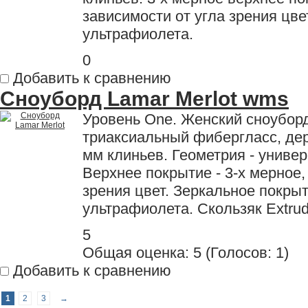
зависимости от угла зрения цве
ультрафиолета.
0
Добавить к сравнению
Сноуборд Lamar Merlot wms
Уровень One. Женский сноуборд
триаксиальный фибергласс, дер
мм клиньев. Геометрия - универс
Верхнее покрытие - 3-х мерное
зрения цвет. Зеркальное покры
ультрафиолета. Скользяк Extrud
5
Общая оценка:
5
(
Голосов: 1
)
Добавить к сравнению
1
2
3
→