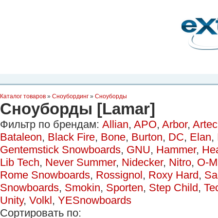
Планета Экстрима
-
сообщество любителей экстремального спорта. Вы
можете
присоединиться!
Главная
Пресс-релиз
Новости
Видео
Фото
Места
Блоги
Ка
Каталог товаров
»
Сноубординг
»
Сноуборды
Сноуборды [Lamar]
Фильтр по брендам:
Allian
,
APO
,
Arbor
,
Arte
Bataleon
,
Black Fire
,
Bone
,
Burton
,
DC
,
Elan
,
Gentemstick Snowboards
,
GNU
,
Hammer
,
He
Lib Tech
,
Never Summer
,
Nidecker
,
Nitro
,
O-M
Rome Snowboards
,
Rossignol
,
Roxy Hard
,
Sa
Snowboards
,
Smokin
,
Sporten
,
Step Child
,
Te
Unity
,
Volkl
,
YESnowboards
Сортировать по: