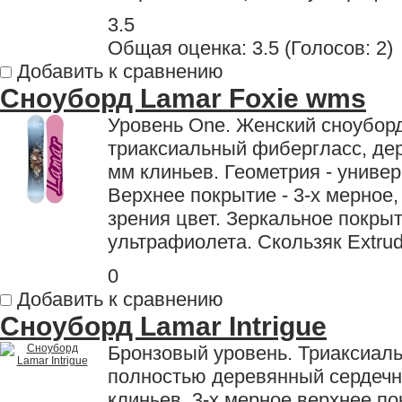
3.5
Общая оценка:
3.5
(
Голосов: 2
)
Добавить к сравнению
Сноуборд Lamar Foxie wms
Уровень One. Женский сноуборд
триаксиальный фибергласс, дер
мм клиньев. Геометрия - универс
Верхнее покрытие - 3-х мерное
зрения цвет. Зеркальное покры
ультрафиолета. Скользяк Extrud
0
Добавить к сравнению
Сноуборд Lamar Intrigue
Бронзовый уровень. Триаксиал
полностью деревянный сердечни
клиньев. 3-х мерное верхнее по