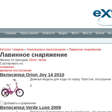
Планета Экстрима
-
сообщество любителей экстремального спорта. Вы
можете
присоединиться!
Главная
Пресс-релиз
Новости
Видео
Фото
Места
Блоги
Ка
Каталог товаров
»
Альпинизм и скалолазание
»
Лавинное снаряжение
Лавинное снаряжение
Фильтр по брендам:
Orion
,
Verde
Сортировать по:
названию
времени поступления
Велосипед Orion Joy 14 2010
Девичья модель для езды по парку. Простая, послушная 
0
Добавить к сравнению
Велосипед Verde Luxe 2009