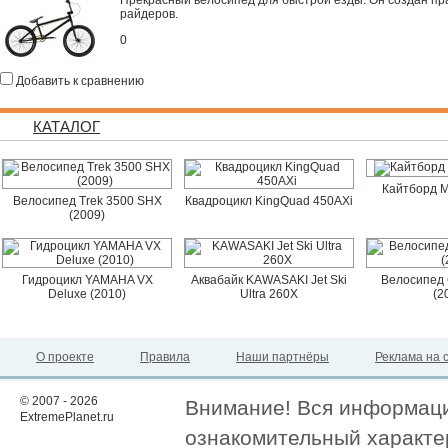
Прекрасный велосипед для быстрой езды. Он создан п
райдеров.
0
Добавить к сравнению
КАТАЛОГ
Кайтборд M
Велосипед Trek 3500 SHX
Квадроцикл KingQuad 450AXi
(2009)
Гидроцикл YAMAHA VX
Аквабайк KAWASAKI Jet Ski
Велосипед 
Deluxe (2010)
Ultra 260X
(2
О проекте
Правила
Наши партнёры
Реклама на 
© 2007 - 2026
Внимание! Вся информация
ExtremePlanet.ru
ознакомительный характер