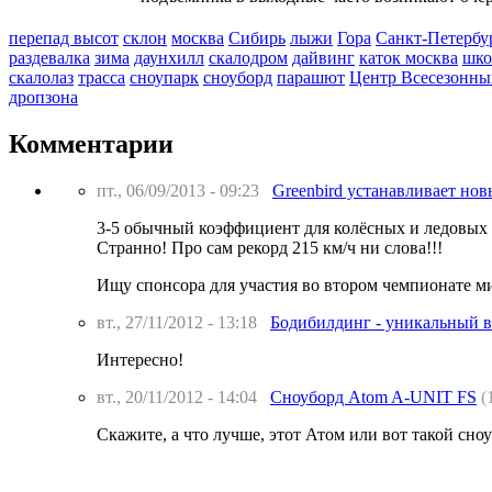
перепад высот
склон
москва
Сибирь
лыжи
Гора
Санкт-Петербу
раздевалка
зима
даунхилл
скалодром
дайвинг
каток москва
шко
скалолаз
трасса
сноупарк
сноуборд
парашют
Центр Всесезонны
дропзона
Комментарии
пт., 06/09/2013 - 09:23
Greenbird устанавливает нов
3-5 обычный коэффициент для колёсных и ледовых 
Странно! Про сам рекорд 215 км/ч ни слова!!!
Ищу спонсора для участия во втором чемпионате ми
вт., 27/11/2012 - 13:18
Бодибилдинг - уникальный в
Интересно!
вт., 20/11/2012 - 14:04
Сноуборд Atom A-UNIT FS
(
Скажите, а что лучше, этот Атом или вот такой сн