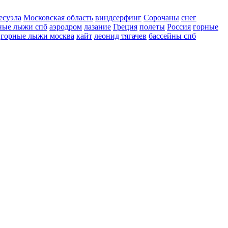
есуэла
Московская область
виндсерфинг
Сорочаны
снег
ные лыжи спб
аэродром
лазание
Греция
полеты
Россия
горные
горные лыжи москва
кайт
леонид тягачев
бассейны спб