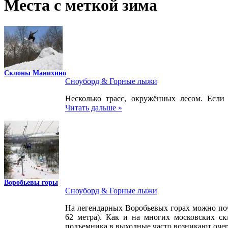
Места с меткой зима
Склоны Манихино
Сноуборд & Горные лыжи
Несколько трасс, окружённых лесом. Если
Читать дальше »
Воробьевы горы
Сноуборд & Горные лыжи
На легендарных Воробьевых горах можно почу
62 метра). Как и на многих московских ск
подъемника в выходные часто возникают оче