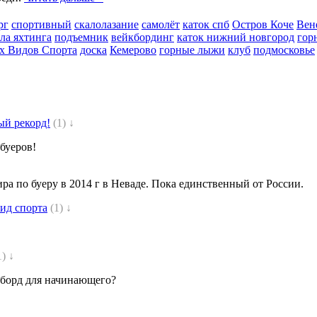
рг
спортивный
скалолазание
самолёт
каток спб
Остров Коче
Вен
ла яхтинга
подъемник
вейкбординг
каток нижний новгород
гор
х Видов Спорта
доска
Кемерово
горные лыжи
клуб
подмосковье
ый рекорд!
(1) ↓
буеров!
ра по буеру в 2014 г в Неваде. Пока единственный от России.
ид спорта
(1) ↓
1) ↓
оуборд для начинающего?