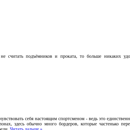
 не считать подъёмников и проката, то больше никаких удо
вствовать себя настоящим спортсменом - ведь это единственна
лонах, здесь обычно много бордеров, которые частенько пер
реди.
Читать дальше »