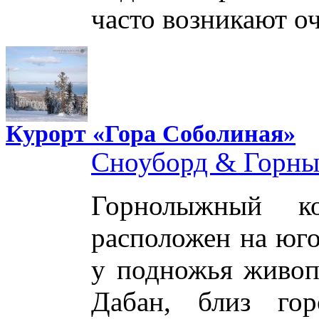
часто возникают о
Курорт «Гора Соболиная»
Сноуборд & Горн
Горнолыжный ко
расположен на юго
у подножья живоп
Дабан, близ гор