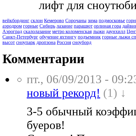
лифт для сноутюб
вейкбординг
склон
Кемерово
Сорочаны
зима
подмосковье
гор
аэродром
горные
Сибирь
лазание
парашют
орлиная гора
дайви
Аэроград
скалолазание
метро коломенская
лыжи
даунхилл
Цен
Санкт-Петербург
обучение яхтингу
подъемник
горные лыжи с
высот
сноупарк
дропзона
Россия
сноуборд
Комментарии
пт., 06/09/2013 - 09:2
новый рекорд!
(1) ↓
3-5 обычный коэффиц
буеров!