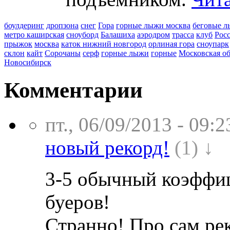
боулдеринг
дропзона
снег
Гора
горные лыжи москва
беговые 
метро каширская
сноуборд
Балашиха
аэродром
трасса
клуб
Рос
прыжок
москва
каток нижний новгород
орлиная гора
сноупарк
склон
кайт
Сорочаны
серф
горные лыжи
горные
Московская об
Новосибирск
Комментарии
пт., 06/09/2013 - 09:2
новый рекорд!
(1) ↓
3-5 обычный коэффиц
буеров!
Странно! Про сам рек