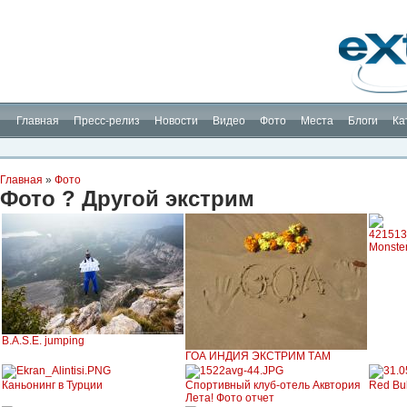
Планета Экстрима
-
сообщество любителей экстремального спорта. Вы
можете
присоединиться!
Главная
Пресс-релиз
Новости
Видео
Фото
Места
Блоги
Ка
Главная
»
Фото
Фото ? Другой экстрим
Monste
B.A.S.E. jumping
ГОА ИНДИЯ ЭКСТРИМ ТАМ
Каньонинг в Турции
Спортивный клуб-отель Аквтория
Red Bul
Лета! Фото отчет