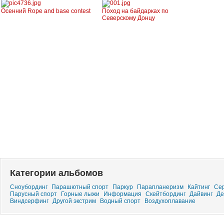
Осенний Rope and base contest
Поход на байдарках по
Северскому Донцу
Категории альбомов
Сноубординг
Парашютный спорт
Паркур
Парапланеризм
Кайтинг
Се
Парусный спорт
Горные лыжи
Информация
Скейтбординг
Дайвинг
Де
Виндсерфинг
Другой экстрим
Водный спорт
Воздухоплавание