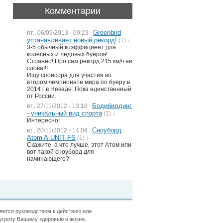
Комментарии
Greenbird
пт., 06/09/2013 - 09:23
устанавливает новый рекорд!
(1) ↓
3-5 обычный коэффициент для
колёсных и ледовых буеров!
Странно! Про сам рекорд 215 км/ч ни
слова!!!
Ищу спонсора для участия во
втором чемпионате мира по буеру в
2014 г в Неваде. Пока единственный
от России.
Бодибилдинг
вт., 27/11/2012 - 13:18
- уникальный вид спорта
(1) ↓
Интересно!
Сноуборд
вт., 20/11/2012 - 14:04
Atom A-UNIT FS
(1) ↓
Скажите, а что лучше, этот Атом или
вот такой сноуборд для
начинающего?
ляется руководством к действию или
угрозу Вашему здоровью и жизни.