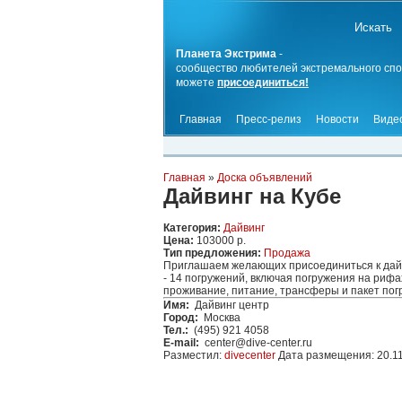
Планета Экстрима
-
сообщество любителей экстремального спо
можете
присоединиться!
Главная
Пресс-релиз
Новости
Виде
Главная
»
Доска объявлений
Дайвинг на Кубе
Категория:
Дайвинг
Цена:
103000 р.
Тип предложения:
Продажа
Приглашаем желающих присоединиться к дайви
- 14 погружений, включая погружения на рифа
проживание, питание, трансферы и пакет погр
Имя:
Дайвинг центр
Город:
Москва
Тел.:
(495) 921 4058
E-mail:
center@dive-center.ru
Разместил:
divecenter
Дата размещения: 20.1